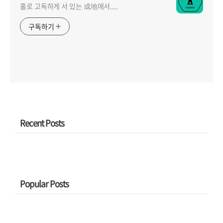
홀로 고독하게 서 있는 成地에서....
구독하기
Recent Posts
Popular Posts