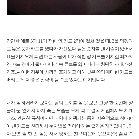
간단한 예로 3과 11이 적힌 양 카드 2장이 펼쳐 졌을 때, 3을 먹겠다
고 높은 숫자 카드를 냈다가 자신보다 높은 숫자를 낸 사람이 있어서
11을 가져오게 되면 다른 사람이 12가 적힌 양 카드를 가져갈 때까지
양 카드 경매가 될 때마다 계속 튜브를 잃어버리는 황당한 사태가 생
기죠..--; 이런 경우에 차라리 포기하고 아예 낮은 쪽의 애매한 카드를
버리는 게 더 좋은 전략이 될 수도 있다는 얘기입니다.
내가 잘 해서라기 보다는 남의 눈치를 잘 못 보면 그냥 한 순간에 양
들이 눈 앞에서 빠져 죽는 모습을 보게 되고 결국 게임에서도 지게
되죠. 간단한 규칙이지만 게임이 진행되는 동안 지속적으로 상대방
이 낸 카드를 신경써서 눈치밥을 먹어야 하는 즐거운 게임입니다. 하
다 보면 줄 한 번 잘못 서서 망하는 친구 때문에 웃으며(^^) 즐길 수