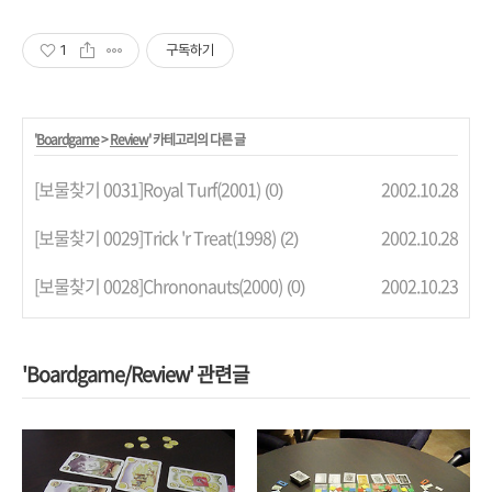
1
구독하기
'
Boardgame
>
Review
' 카테고리의 다른 글
[보물찾기 0031]Royal Turf(2001)
2002.10.28
(0)
[보물찾기 0029]Trick 'r Treat(1998)
2002.10.28
(2)
[보물찾기 0028]Chrononauts(2000)
2002.10.23
(0)
'Boardgame/Review' 관련글