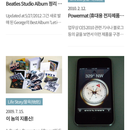
Beatles Studio Album 정리 및
2010. 2. 12.
소장 Album 정리(5/27/2012)
Powermat (휴대용 전자제품
Updated at 5/27/2012 그간 새로 발
Wireless 충전기) 첫 사용 후기
매 된 George의 Best Album 'Let it
업무상 CES 2010 관련 기사나 블로그
Roll: Songs by George Harrsion' 이
등의 글을 보면서 이런 제품을 구경하
랑 올해 나온 Paul의 신보 'Kiss on
던 중에, 휴대폰이나 PSP, NDSL은 물
the Bottom'와 Ringo의 신보 'Ringo
론 iPhone 까지 왠만한 휴대용 전자
2012', 그리고 소장하지 못했던 기타
제품을 선 없이 충전한다는 제품을 보
Album 중에서 John의 2005년
고는 신기해하다가 결국은 새해 선물
Compilation Album인 'Working
로 구입하고 말았습니다. 주문한 건 한
Class Hero: The Definitive Lennon'
달 전인데, Preorder 그리고 세관에서
이랑 을 구매. 그리고 나도 모르게 나
또 걸려서 통관 절차에 시간이 소요 되
와버린 George의 Compilation
다 보니(거기에 관세까지 ㅠㅠ) 오늘
CD/DVD Series인 George Harrison:
에서야 받았는데요. 이름하여 제품명
Living in the Material World 랑
은 Powermat입니다 박스를 개봉하
Life Story/물욕(物慾)
'Early Takes: Volume 1'은 구매를 심
면 박스 위쪽에는 충전하고자 하는 전
각하게 ..
2009. 7. 15.
자제품을 올려 놓는 이른바
이 놈의 지름신!
Powermat 이 들어 있습니다. 자세히
보시면 3군데 동그란 홈 같은게 보이