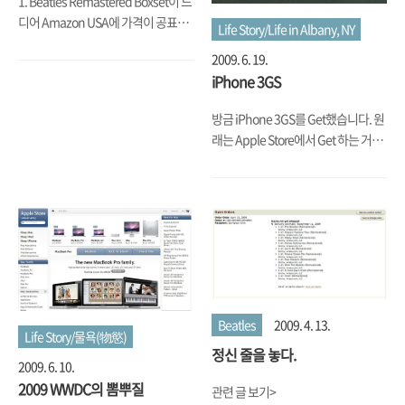
1. Beatles Remastered Boxset이 드
는데요. 저 3군데를 중심으로 해서 전
디어 Amazon USA에 가격이 공표되
Life Story/Life in Albany, NY
자제품을 배치하면 충전이 되게 됩니
면서 Pre-order를 받기 시작했다. 한
다. 근데 그럼 전원은 어디서 가져오느
2009. 6. 19.
정판인 Mono Box가 Pre-order 할인
냐..
iPhone 3GS
가격으로 239.99불 (Link 보기), 개별
Album으로 이미 Pre-order가 시작
방금 iPhone 3GS를 Get했습니다. 원
되었던 Stereo Remastered Version
래는 Apple Store에서 Get 하는 거지
의 Box Version이 할인 가격으로
만, 제가 CA 소재(신분증 상으로)인데
207.98불 (Link 보기)일단 한정판이
NY에서 Account를 Open하는지라
자 별개 Version인 Mono Box는 당삼
AT&T에서 Credit/Security 관련
지르는 것인데, 문제는 Stereo Box. 실
Check를 해야 하는데 이게 무려 1시
제 음원은 이미 Pre-order를 한 개별
간 반이나 걸리고는 실패하는 바람
Remastered Version과 다를 게 없
에... AT&T에 전화를 걸었는데 안 되
고, 살펴본 봐로는 Booklet도 다를 게
서 결국 AT&T Kiosk에 가서 AT&T 직
없어 보인다. 문제는 박스로 한 묶음에
원이 Open Account를 해 줬습니다.
담기는 게 뽀대가 난다는 것!..
Beatles
2009. 4. 13.
7시에 매장이 열었는데, Get한 건 8시
Life Story/물욕(物慾)
40분. 뭐 나가 줄 선 거 까지 고려하면
정신 줄을 놓다.
2009. 6. 10.
정말 오래 기다렸네요. Delivery도 하
2009 WWDC의 뽐뿌질
고 또 3G에 약정 걸린 이들 때문에 생
관련 글 보기>