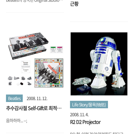
근황
Album 12장과 'The Magical
Mystery Tour'와 'Past Master Vol.
1~2'를 포함해서 Stereo로 완전히
Remaster되고, Artwork은 영국판
Original 그대로를 쓴다고 한다. 그리
고 한정판에서는 Quicktime 형식으
로 Making Album Video Footage가
포함될 것이고, 이와는 별도로 기존의
Mono Sound대로 수록된 또 하나의
Box Set를 발매한다고 한다. 어이고,
이거 못해도 개당 200불 선일텐데....
Box Set 두 개면... 거기다 Rock
Band: The Beatles도 발매된다고 하
니.. 이건 Wii로 나오면 사야 하고...
Beatles
2008. 11. 12.
Life Story/물욕(物慾)
추수감사절 Self-Gift로 최적의
선물은?
2008. 11. 4.
음하하하... --;
R2 D2 Projector
Dik 형, 이런 건 안 알려줘도 된다고....