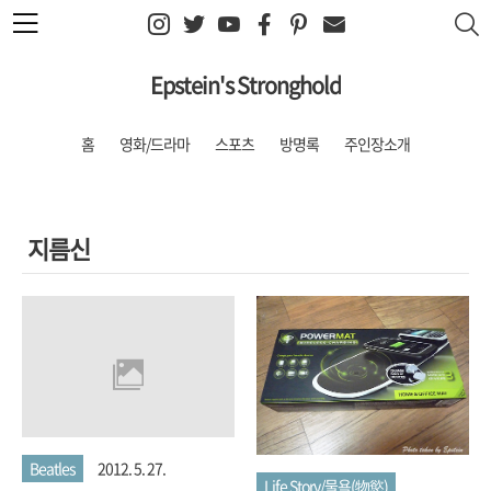
본문 바로가기
Epstein's Stronghold
홈
영화/드라마
스포츠
방명록
주인장소개
지름신
Beatles
2012. 5. 27.
Life Story/물욕(物慾)