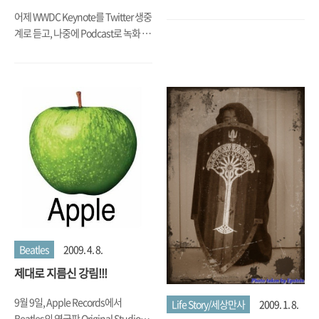
각보단 사람들이 많지 않았지만... 암
어제 WWDC Keynote를 Twitter 생중
튼 다들 기뻐하는 모습. 자 그럼 이제
계로 듣고, 나중에 Podcast로 녹화 영
iPhone Life를 시작합니다. ㅎㅎㅎ ..
상을 봤는데, 일단 난 언제 내
Keynote로 저런 Presentation을 해
보나. ㅎㅎㅎ 암튼, 시작부터 15''
Macbook Pro에다가 내가 가지고 있
는 13'' Unibody Macbook을
Macbook Pro라고 명명하면서 거기
에 최소 400불 이상의 가격 인하를 단
행하는 엄청난 Mega 폭탄을 날리면
서 시작했는데.... 왠지 5개월만 버텼
으면 더 싸게 살 수 있었다는 생각에다
가 15'' Macbook Pro란 말에, '열 받는
데 하나 더 사'라는 심리적 공황 상태
까지 갔었다. 이어서 나온 건 Leopard
Beatles
2009. 4. 8.
사용자는 $29이면 Upgrade가 가능
제대로 지름신 강림!!!
하다는 Mac OS X 다음 Version인
Snow..
9월 9일, Apple Records에서
Life Story/세상만사
2009. 1. 8.
Beatles의 영국판 Original Studio