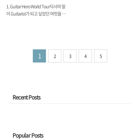
워야 하는데다가.. 이제 Sports 구경
1. Guitar Hero World Tour딕사마 말
가서 사진 찍을 일도 별로 없을 거 같
이 Guitarist가 되고 싶었던 여럿을 적
아서 Zoom도 포기하고.. 결국 광각이
의 꿈을 풀어주는 Game이라고 했는
좋아야 풍경 사진이 좋다는 D모 형님
데 말이죠, Rockband의 공격에 대응
의 꾀임에 넘어가서 Panasonic FX37
하기 위해 드디어 Guitar Hero도
을 구입했습니다. 어제 배송되어 왔는
Band Kit을 탑재한 World Tour
데 정말 작더군요. 그리고, 뭣보다도
Series가 나왔습니다. 4개의 Drum 밖
1
확실히 지난 Sony 것보다는 사진이
2
3
4
5
에 없던 Rock Band의 Drum Kit에 비
깔끔해서 좋더군요. 뭐, 얼마나 더 찍
해서 5개의 Drum으로 된 World Tour
을 게 있을지 모르겠지만, 퇴근 길에
쪽이 좀 더 난해하더군요. 그리고 Wii
이런저런 mode(연사, 근접 등등)로
Version에서는 Rock Band의 경우
사진을 찍어 봤는데.. 그냥 올려 봅니
Vocal로서 Single Player는 안 되었던
다.
걸로 기억하는데, World Tour는 되더
Recent Posts
군요. 뭐, 그래서 Nirvana의 About a
Girl이나 The Smashing Pumpkins
의 Today 같은 걸 노래방..
Popular Posts