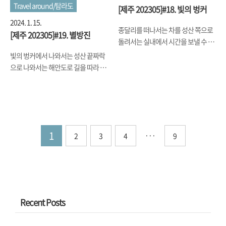
않아 바로 나오는 삼각발판(^^) 같기
있었습니다. 식사를 마치고는 남은 2
Travel around/탐라도
[제주 202305]#18. 빛의 벙커
도 한 모양의 2채의 건물이 바로 남은
박을 보낼 두번째 숙소를 갔는데, 거기
2024. 1. 15.
2박을 지내게 된 숙소였는데요... 바깥
사진은 다음 글에 올리기로 하구요. 숙
종달리를 떠나서는 차를 성산 쪽으로
[제주 202305]#19. 별방진
에서 보는 숙소가 일반적인 사각형 모
소가 너무 좋아서, 어디 나가지 않고
돌려서는 실내에서 시간을 보낼 수 있
양이 아니라서 내부가 어떨찌 궁금했
그냥 식사를 포장해 오기로 하고는 다
는 '빛의 벙커'로 갔습니다. 개인적으
빛의 벙커에서 나와서는 성산 끝짜락
는데, 내부로 들어가니 생각보다 넓고
시 세화에 있는 고등어회로 유명하다
로는 실제 작품을 보는 것을 더 선호하
으로 나와서는 해안도로 길을 따라 달
층고도 높고, 특히 삼각대의 높이에 해
는 청파식당횟집에 미리 포장을 주문
고 미디어아트는 기존 작품을 가지고
렸더니, 거짓말같이 맑은 하늘이 나오
당하는 쪽이 통유리창으로 되서 밖이
하고는 저녁 영업시간 오픈에 맞춰서
뭔가 조합하는 그런 건 별로 좋아하지
는지라, 길 따라 달리다가 만난 별방진
탁 트이게 ..
들렀다가는 포..
않아서, 평소 같아서는 안 왔을 곳이었
에 잠깐 내려서 빗물로 다 씻겨 내려가
는데, 왠만큼 제주 동쪽은 돌아보기도
하늘도 땅도 바다도 티없이 맑아서 또
했고, 또 대부분 야외였던지라... 비를
사진에 담아 봤습니다. To Be
1
피해서 선택한 곳 중에 그나마 시간을
···
2
3
4
9
Continued...
오래 보낼 수 있는 곳이어서 이곳을 들
렀습니다. 약간 시골길을 따라 들어가
다 보니 나오는 주차장은 이미 만차 분
위기였지만, 어케 한 자리가 나서 주차
를 하고는, 매표소에서 입장권을 구매
Recent Posts
하고는 바로 입장했습니다. 세잔의 작
품을 주제로 한 미디어아트였는데, 빈