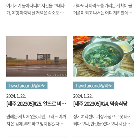
얘기 외에는 남길 게 없었던 게 아쉽기
늘 들리던 '평대우유차' 가게가 함덕
여기저기 돌아다니며 시간을 보내다
가파도나 마라도를 가려는 계획이 물
도 하고.... 뭐 그렇게 이번 제주여행 글
해수욕장 앞으로 이동했다고 들어서,
가, 여행 마지막 날 저녁은 숙소도 괜
거품이 되고 나서는 어디 계획한데도
을 마칩니다.
거길 잠시 들렀 봤습니다.
찮겠다, 그냥 포장으로 저녁을 사들고
없고 해서 그냥 발길이 가는데로 이 곳
들어가 쉬기로 하고는 이동하다가, 주
저 곳에서 쉬다가 맛집도 가고 그랬습
차된 차가 많은 곳이 있길래 뭔가 하고
니다. To Be Continued....
저희 일행도 내려서 봤더니.... 이 곳이
오저여라고 하는 곳으로, 나름 포토 스
팟으로 유명해진 곳이라 하더군요. 날
씨가 좋지 않았지만, 그래도 간 김에
사진 몇 장 찍고는 숙소로 돌아가 그렇
게 하루를 보냈습니다.
Travel around/탐라도
Travel around/탐라도
2024. 1. 22.
2024. 1. 22.
[제주 202305]#25. 알뜨르 비행
[제주 202305]#24. 덕승식당
장
원래는 계획에 없었지만, 그래도 이까
정기여객선이 기상사정으로 못 타게
지 온 김에, 추모하고 잊지 않겠다는
되다 보니, 먼길을 왔다 보니 시간도
마음에 알뜨르 비행장을 또 들렀습니
아침을 먹을 시간이 조금 지나긴 했지
다. 뭐랄까 올 때마다 분노와 슬픔 등
만, 여기서 밥을 먹어야 다시 숙소 근