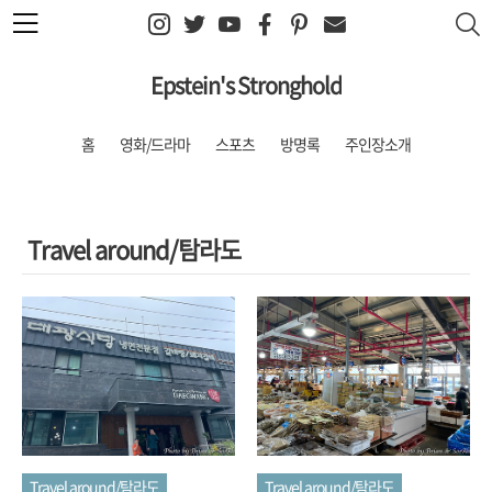
본문 바로가기
Epstein's Stronghold
홈
영화/드라마
스포츠
방명록
주인장소개
Travel around/탐라도
Travel around/탐라도
Travel around/탐라도