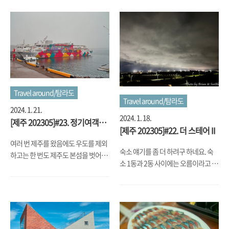
여러 가지 감정이랑 생각이 드는 곳입
처, 이번 여행에 주 활동무대로 돌아가
니다.
는 동안 허기는 메꿀 듯 해서, 근처 모
슬포항 쪽으로 가서 아침 식사를 하는
식당을 찾아 갔습니다. 찾아간 곳은
'덕승식당'이라고 하는 갈치조림, 미
역국 등이 맛있는 집이었습니다. 날씨
가 흐리고 평일이다 보니 사람들이 거
의 없어서 도착하자마자 일단 자리를
Travel around/탐라도
Travel around/탐라도
잡고는 성게미역국, 갈치조림 등을 시
2024. 1. 21.
켜서 아침 식사를 했습니다. 양도 많
2024. 1. 18.
[제주 202305]#23. 정기여객
고, 맛있어서 왜 많이들 찾는지 잘 알
[제주 202305]#22. 더 스테어 II
선...
겠더군요. 흐리고 약간은 쌀쌀한 날씨
여러 번 제주를 왔음에도 우도를 제외
지만 든든하게 배를 채우며 아침을 맛
숙소 얘기를 좀 더 하려구 하네요. 숙
하고는 한 번도 제주도 본섬을 벗어나
있게 먹고는 다시금 숙소 쪽인 동북쪽
소 1동과 2동 사이에는 오름이라고 하
인접한 섬에 가 본 적이 없었는데요.
으로 이동을 했습니다. To Be
는 건물이 하나 있는데요. 말 그대로
'짜장면 시키신 분'이란 모 통신사 광
Continued....
올라가서 보는 전망대... 같은 건물이
고나 주말예능의 전설 무한도전에서
었습니다. 근데, 이게 마치 어렸을 때
종종 나왔던 '마라도'나 청보리로 유
학교 운동장에 있던 스탠드 같은 시멘
명한 '가파도'를 가 보기로 맘 먹기로
트 느낌으로 가파르게 올라가다 보니,
날짜를 고르고 있었는데, 그 '무한도