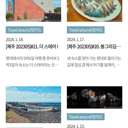
뭔가 정겹기도 하고.... 숙소 내 복층에
전'의 중국집이 문 여는 일자를 맞추느
서 바라보는 것도 좋지만, 이렇게 유리
라 5일째에 맞춰서 아침 일찍 일어나
없이 그냥 탁 트인 주위를 바라 보는게
서는 시간을 봤는데... 어쩌다 보니 5
너무 좋더군요. 사실 높은 건물들이 없
일째에 가기로 맘먹고 아침 첫 출발하
다 보니 이 정도 높이에도 마을 전체가
Travel around/탐라도
Travel around/탐라도
는 배를 타려고, 제주도 동쪽 끝 근처
다 보이는... 근데 여기가 밤에 나오니
마을에서 남서쪽 가장 끝에 있는 운진
2024. 1. 18.
2024. 1. 17.
밤바다를 바라 볼 수 있는... (물론 모기
항까지 달렸습니다. 그런데, 출발할
[제주 202305]#21. 더 스테어 I
[제주 202305]#20. 봉그리김밥
도 있지만) 운치 있는 곳으로 변하더
때부터 흐리고 비가 흩날리는 날씨여
& 청파식당
군요. 저녁 식사를 포장해온 고등어회
서 걱정이 되었지만, 제주도는 날씨가
평대에서의 5박6일 여행 중 후바부 2
새 숙소를 찾아 가는 평대로 돌아가는
를 먹고 난 다음에 바람을 쐴 겸 나와
구역마다 천차만별이라 넘어가면 좀
박3일의 숙소는 더 스테어라는 곳이
길에 점심 겸 해서 허기를 달래러, 세
봤더니, 평대 바다 너머로 등을 켜놓고
다르겠지 하는 기대감에 달렸습니다
었습니다. 건축 대상을 받으신 분이 디
화를 지나는 길에 제주 여행 올 때마다
는 한치잡이를 하는 ..
만.... 다르긴 다른..
자인하셨다는 얘기도 들었던 거 같은
도움을 받는 너튜버가 추천하고, 또 그
데, 제주 여행 올 때마다, 특히 평대로
분의 친척되시는 분이 하는 곳이라고
오기 시작하면서부터 늘 1순위로 검
해서 들러봤습니다. 뭔가, 자꾸 좀 대
토했지만, 인기 있는 숙소라 이미 예약
단한(?) 음식을 먹기도 해서, 그냥 분
이 되었다거나 아님 다른 사유로 못 갔
식이 너무 땡기기도 해서, '봉그리김
기 때문에, 이번에는 예약에 성공해서
밥'이라고 하는 가게에 들렀습니다.
Travel around/탐라도
들렸습니다. 일주동로에서 평대 바다
어느 동네의 조그만 분식집처럼 가게
로 가는 마을 길로 들어서면 얼마 되지
는 작고 아담했는데, 음식 맛은 꽤 맛
2024. 1. 15.