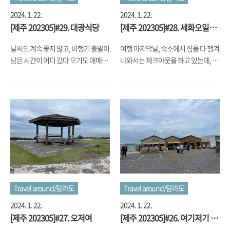
2024. 1. 22.
2024. 1. 22.
[제주 202305]#29. 대광식당
[제주 202305]#28. 세화오일장
& 평대우유차
날씨도 계속 좋지 않고, 비행기 출발이
여행 마지막날, 숙소에서 짐을 다 챙겨
남은 시간이 어디 갔다 오기도 애매하
나와서는 체크아웃을 하고 있는데, 여
고 해서 뭘할까 하다가, 일단 아점이자
전히 날씨는 안개가 자욱하고 살짝 빗
점저로 제주도에서 유명한 냉면집을
발도 날리는 상황이라, 어디 바깥 관광
가보자는 생각에, 검색을 통해서 '대
지 가긴 그렇고.... 한데 보니 세화오일
광식당'이라는 곳에 갔습니다. 가게로
장이 열리는 날이어서, 일단 그리로 이
접근하는 길이 좀 좁아서 힘들었지만,
동을 했습니다. 배가 고픈 건 아닌데,
주차는 쉽게 했는데요... 가게가 엄청
아침을 안 먹은 상태서 장을 찾아갔더
커서, 아 엄청 인기 있는 맛집이겠구나
니, 이런 저런 신기한 상품들도 상품이
했습니다. 물냉파인지라 물냉을 시켰
지만, 먹거리도 눈에 들어오기는 하는
는데, 제가 아는 평양냉면하고는 조금
데... 그냥 구경만 하고 나왔습니다. 장
다른 맛이더군요. 비빔냉면이 더 유명
이 열린 건물 안쪽에 순대국집이 있는
Travel around/탐라도
Travel around/탐라도
하다는 걸 보니, 함흥 계열인 듯한데,
걸 보니 '우리들의 블루스'의 그 순대
함흥이라고 하기엔 또 애매하고... 기
국집이 떠올라서 좀 기분이 묘하기도
2024. 1. 22.
2024. 1. 22.
대보단 아쉬운 느낌으로... 이 여행의
하더군요. 오일장을 보고 출발해서는
[제주 202305]#27. 오저여
[제주 202305]#26. 여기저기 식
마지막 일정도 뭔가 글로 남기니 숙소
제주 공항 쪽으로 가다가, 평대에 오면
도락