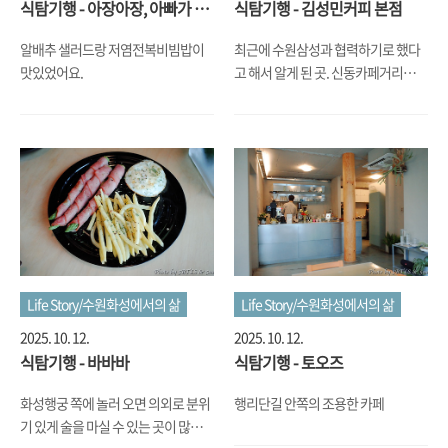
식탐기행 - 아장아장, 아빠가 만
식탐기행 - 김성민커피 본점
든 전복장
알배추 샐러드랑 저염전복비빔밥이
최근에 수원삼성과 협력하기로 했다
맛있었어요.
고 해서 알게 된 곳. 신동카페거리에
있던데, 커피를 잘 내렸음.
Life Story/수원화성에서의 삶
Life Story/수원화성에서의 삶
2025. 10. 12.
2025. 10. 12.
식탐기행 - 바바바
식탐기행 - 토오즈
화성행궁 쪽에 놀러 오면 의외로 분위
행리단길 안쪽의 조용한 카페
기 있게 술을 마실 수 있는 곳이 많지