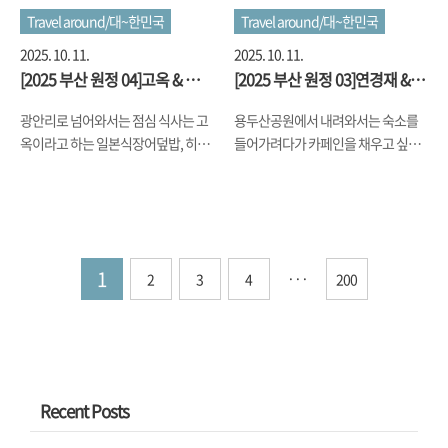
스 시간이 이른 저녁을 먹을 시간은 되
이다 보니, 태평양은 물론 송도나 아미
Travel around/대~한민국
Travel around/대~한민국
지 않아서, 올라가는 길에 먹을까 하고
동, 자갈치, 부산항 등이 다 보이는 뷰
2025. 10. 11.
2025. 10. 11.
1호선을 타고 가는 길에 역사 바로 옆
맛집이더군요. 여기서 커피도 마시면
[2025 부산 원정 04]고옥 & 레아
[2025 부산 원정 03]연경재 & 카
에 있는 '쿠루미' 과자점을 갔는데... 오
서 잠시 휴식을 좀 취했습니다. 카페인
파티쓰리
페 이네이티드
픈런인데도 정말 사람이 많더군요. 빵
충전을 마치고는 아미동 쪽으로 잠시
광안리로 넘어와서는 점심 식사는 고
용두산공원에서 내려와서는 숙소를
만 사가는데도 웨이팅이 있었고, 빙수
들러서 부산항 전경을 잠시 눈에 담고
옥이라고 하는 일본식장어덮밥, 히츠
들어가려다가 카페인을 채우고 싶어
를 먹으려고 테이블에 앉으려 했는데
는 숙소에 돌아가서, 원정 응원 갈 준
마부시 전문점에 가서 먹었습니다. 부
근처 카페를 찾다가 보니 연경재란 곳
테이블이 많지 않아서, 늦게 온 분들이
비를 하고 나섰네요. 원정 관련해서는
산에는 해운대에 해목도 있고, 근처인
을 찾아갔습니다. 예전 일제시대 건물
빵만 사고 가는 걸 보면서..
저의 다른..
광안리 바닷가 초입에는 동경밥상이
을 리모델링한 느낌이었습니다. 카페
라고 히츠마부시도 하고 우나쥬도 하
마감 시간이 다 되어가서 테이크아웃
는 장어덮밥집이 있는데, 고옥은 마지
으로 항아리 모양의 디저트 등을 주문
1
···
2
3
4
200
막으로 와보게 되었네요. 이미 웨이팅
해 놓고는 카페 내부를 돌아봤습니다.
하시는 분이 있어서 저희도 웨이팅을
3층까지 있던데 인테리어가 꽤나 맘
하고는 1~20분 기다렸다가 입장했네
에 들더군요. 그렇게 원정 1일차를 마
요. 메뉴는 히츠마부시 하나인데 사이
치고는 숙소에서 하루를 보내고는, 2
즈가 달라서, 다른 그릇에 담겨 나왔는
일차를 맞이했습니다. 2일차 아침은
데요. 달달하고 구운 정도도 딱이긴 했
숙소 1층에 있는 카페 이네이티드라
Recent Posts
는데, 다른 집에 비해서 마지막으로 갈
는 브런치 카페에서 브런치를 먹었습
수록 조금 물리거나 비릿한 느낌이 나
니다. 그렇게 아침을 간단하게, 가볍