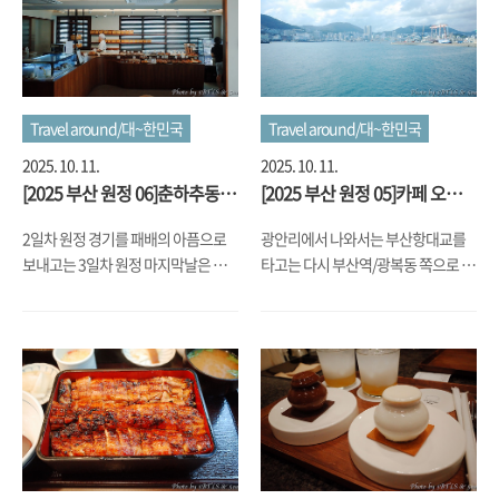
Travel around/대~한민국
Travel around/대~한민국
2025. 10. 11.
2025. 10. 11.
[2025 부산 원정 06]춘하추동밀
[2025 부산 원정 05]카페 오구 &
면 & 쿠루미과자점
아미동
2일차 원정 경기를 패배의 아픔으로
광안리에서 나와서는 부산항대교를
보내고는 3일차 원정 마지막날은 숙
타고는 다시 부산역/광복동 쪽으로 왔
소를 체크아웃하고는 돌아가는 버스
습니다. 저녁에 있는 경기가 곳이 구덕
를 타기 위해 부산동부터미널로 대중
운동장이라, 길 막히기 전에 넘어 왔는
교통을 타고 이동하면서, 아픔을 달래
데요... 넘어 온 김에 카페인을 충전하
기 위한 허기를 채우러 다녔습니다.아
려 했는데, 영도로 들어가서는 몇몇 카
점으로는 전포동에 있는 춘하추동밀
페를 찾아갔지만 사람들이 너무 많아
면에 오픈런 비스무리하게 가서 먹었
서, 돌다 돌다 찾아간 곳이 '오구'라고
는데요... 저는 개인적으로는 국제밀
하는 카페였습니다. 영도와 송도 사이
면이 취향에 맞았습니다. 하지만, 붉
를 지나 부산항으로 들어가는 배들이
은 빛깔이 나는 편육은 별미더군요. 버
보이는, 대형 방파제 근처에 있는 카페