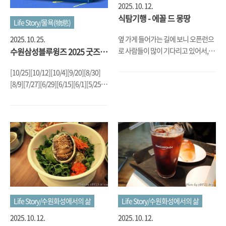
2025. 10. 12.
식탐기행 - 에꼴 드 몽땅
Life Story/물욕(物慾)
2025. 10. 25.
옆 가게 들어가는 길에 보니 오픈런으
수원삼성블루윙즈 2025 굿즈
로 사람들이 많이 기다리고 있어서, 옆
모음
가게에서 식사를 마치고 나와서 들렀
[10/25][10/12][10/4][9/20][8/30]
던 곳. 바나나푸딩과 두바이초콜릿,
[8/9][7/27][6/29][6/15][6/1][5/25]
마카롱 모두 맛있었음.
[5/11][5/2][4/27][4/19][4/6][3/29]
[3/15][3/4] 트레이닝복[2/24] 자켓
[2/11] 25년 유니폼[12/19_2024]25
년 굿즈는 달력부터 시작.
Life Story/수원화성에서의 삶
Life Story/수원화성에서의 삶
2025. 10. 12.
2025. 10. 12.