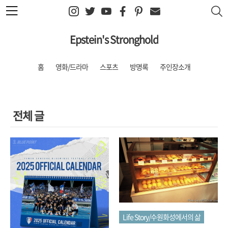
본문 바로가기
Epstein's Stronghold
홈
영화/드라마
스포츠
방명록
주인장소개
전체 글
Life Story/수원화성에서의 삶