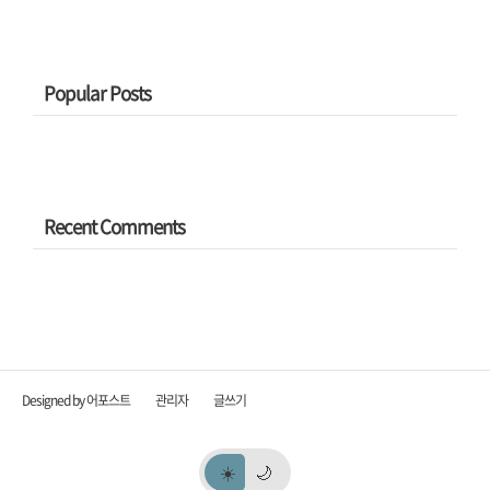
는 느낌이었습니다. (원정 오신 수삼
게 먹고는 근처에서 렌트한 차를 타고
팬들도 보이더군요)그렇게 점심을 먹
는 광안리로 이동해서 잠시나마 바다
고 경기장 가기 전에 숙소 잠시 들릴까
를 봤네요To Be Continued...
Popular Posts
해서 다시 차를 찾으러 주차장 가는 길
에 보니 '블루리본'이 달린 디..
Recent Comments
Designed by 어포스트
관리자
글쓰기
☀️
🌙