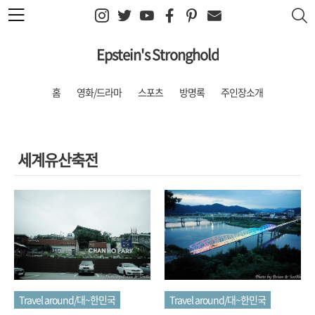
본문 바로가기
Epstein's Stronghold
홈
영화/드라마
스포츠
방명록
주인장소개
세계유산축전
Travel around/대~한민국
Travel around/대~한민국