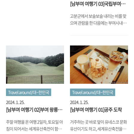
더위가.... 거기에 날씨가 좀 개는 분위
[남부여 여행기 03]국립부여박
기가 되니까 많은 분들이 나오기 시작
물관
해서, 특히나 이 궁남지에 엄청난 인파
고분군에서 보슬보슬 내리는 비를 맞
가 몰려서 북쪽에 있는 궁남지 주차장
으며 관람을 한 다음에는 부여시내로
은 진입로부터 막혀서... 결국 거기를
차로 이동을 해서는 국립부여박물관
포기하고 궁남지 서남쪽에 모래바닥,
으로 향했습니다. 부여 aka 사비 시절
공사터가 함께 있는 임시 주차장으로
의 백제 유적들을 전시하고 있는 국립
차를 돌려서는 겨우 주차하고는 그 쪽
부여박물관인데요, 많은 유적과 보물
으로 난 보조출입문으로 해서 궁남지
들이 있겠지만, 가장 보고 싶었던 건
를 돌아보기 시작했습니다. 입장하자
백제금동대향로였습니다. 최근에 국
마자 엄청난 규모의 연꽃밭이 눈앞에
립박물관샵에서 판매를 했던, 백제 하
펼쳐지더군요. 사람보다 큰 연...나무
면 저한테는 2개의 보물들이 떠 오르
라고 해야 되나 ㅎㅎㅎㅎ 진짜 크고 많
는데, 하나는 반가사유상이고 나머지
고 그렇더군요. 정말 끝이 없는 연꽃
하나가 백제금동대향로였습니다. 아
Travel around/대~한민국
Travel around/대~한민국
에, 종류도 다양하고..
래 받침부터 가운데 향로까지 어떻게
2024. 1. 25.
2024. 1. 25.
무게 중심이 잡혀서 버텨내는지도 신
[남부여 여행기 02]부여 왕릉원
[남부여 여행기 01]공주 도착
기하고, 향로 몸통이나 아래쪽의 그 세
능산리 고분군
세하게 세공한 것도 경이롭고 그 위에
주말 여행을 온 여행 2일차, 토요일 아
거주하는 곳 바로 앞이 유네스코 문화
또 봉황이 근엄하게 자리잡고 있는 것
침이 되어서는 세계유산축전이 함께
유산이기도 하고, 세계유산축전을
부터.... 그리고 저 세세한 조각 사이로