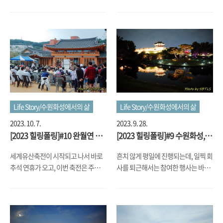
진행되는 부여로 이동했습니다. 원래
2023년 기준으로 3년 연속 진행되었
향로이다 보니 연기들이 빠져 나가는
계획이 공주에서 금요일 저녁에 공산
던 곳인지라, 국내에서 하는 다른 유네
틈이 자리를 잡고 있다는 것이....
성 야경을 보고, 토요일에는 부여에서
스코 문화유산이 있는 지역에서 하는
저녁까지 있다가 공주로 돌아와서 일
세계유산축전을 가보고 싶다는 생각
요일에 공주의 나머지 행사나 장소를
이 들었습니다. 현재 북한까지 포함해
가는 것이었는데, 첫날부터 비가 와서
서 한반도에는 18개의 유네스코 문화
모든 게 틀어지는 바람에.... 그래도 일
유산이 있고, 2020년부터 세계유산축
단은 비가 내리는 와중에도 부여로 렌
전을 국내 유네스코 문화유산이 있는
트카를 몰아서 출발했습니다. 생각보
지역에서 하고 있는데, 2023년에는
다 공주와 부여간 거리가 좀 있더군요.
집앞인 수원화성은 10월에 하니 이 때
Life Story/수원화성에서의 삶
Life Story/수원화성에서의 삶
동선 상 가장 먼저 방문한 곳은 부여
가 겹치지 않는 다른 지역을 찾다 보니
2023. 9. 28.
2023. 10. 7.
왕릉원 능산리 고분군이었습니다. 경
7월에 백제역사유적지구에서, 8월에
[2023 힐링폴링]#9 수원화성,
[2023 힐링폴링]#10 완월연 <세
주에 대릉원이 있다면, 백제는 바로 여
는 순천(사찰+갯벌)에서 하길래, 한참
기억을 걷다 - 소곤소곤 후기 <
계유산축전>
기라고 할 수 있듯이, 백제의 왕 또는
더운 여름에 순천을 가는 건 거리도 멀
흔치 않게 평일에 진행되는데, 일찍 회
세계유산축전이 시작되고 나서 바로
세계유산축전>
왕족들이 묻힌 고분들이 무리지어 있
고 해서, 백제 aka 남부여로 가는 것으
사를 퇴근해서는 참여한 행사는 바로
추석 연휴가 오고, 이번 축전은 주로
는 곳이었는데요, 경주랑 달리 평지가
로 정해고 여행 계획을 세웠습니다. 이
'수원화성, 기억을 걷다-소곤소곤'이
주말과 공휴일에만 행사가 진행되다
아닌 약간은 경사가 있는 산비탈에 있
쪽으로는 고향도 아니고 여행도 가본
라는 행사였습니다. 지난 번에 올렸던
보니, 개막 주간에 좀 구경하곤 다시
더군요. 대릉원의 ..
적이 없어서, 그냥..
'수원화성, 기억을 걷다-사뿐사뿐'하
돌아온 9월의 마지막 주말까지는 후
고 같이 안내되었던 행사인데, '사뿐
딱 시간이 지나버렸는데요. 9월의 마