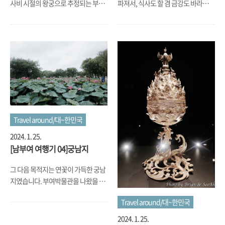
사비 시절의 왕궁으로 추정되는 부소
파져서, 식사도 할 겸 금강도 바라볼겸
Braves를 일제, 북괴군 취급하듯이 굴
성벽길을 따라 동쪽 아래로 내려다 보
산성을 가볼까 했더니, 이게 나름 등산
금강 강변에 나름 유명한 모 막국수 집
어서 오히려 싫어했다고 봐야겠죠. 지
면 공산성 안쪽의 나름 넓은 들판과 함
코스로 보여서 공주로 돌아가야 하는
을 찾아갔는데, 주차장 진입하는데부
금도..
께 공북루가 보이더군요...
시간도 있고 해서 포기하고는 다른 선
터 막히고, 그리고 또 가게 앞에 선 줄
택지를 찾다 보니 정림사지 5층석탑
이 주차장 바깥까지 나와 있는 걸 보
이 멀지 않은 곳에 있어서 여기를 방문
고, 시간을 많이 보낼 수 없는 상황인
했습니다. 그리 많지 않은 백제 시대의
지라 차를 다시 돌려서는 부소산성 앞
석탑 중 하나인데, 정확히는 신라가 당
쪽으로 나와 좀 더 동쪽으로 가서는 진
나라와 손 잡고 백제 정복에 나섰을
원반점이라는 곳에 갔습니다. 그냥 동
때, 백제를 끝끝내 정복하고 나서는 당
네 중국집 같은 외관이었는데요, 짬뽕
시 당나라 장수였던 소정방이 이를 기
이랑 짜장면을 시켰는데 건데기(^^)
Travel around/대~한민국
념하기 위해 만든 탑이니, 백제 시절이
도 많고 맛있게 먹었습니다. 굳이 부소
2024. 1. 25.
라기 보다는 약간은 애매한 부분도 조
산성 앞의 북적북적한 가게가 아니라
[남부여 여행기 04]궁남지
금 있네요. 주차장에 주차를 하고 들어
잠깐만 벗어나면 이렇게 편하게 먹을
가니, 이 곳에서도 세계유산축전 행사
수 있는 곳도 있더군요. To Be
그 다음 목적지는 연꽃이 가득한 궁남
중 하나를 진행하려고 부스도 설치되
Continued...
지였습니다. 부여박물관을 나왔을 때
어 있고, 임시 공연장도 준비 중이었는
부터는 날이 좀 풀리더니, 이전까지 내
데... 여기도 예전 익산이랑 비슷하게
Travel around/대~한민국
린 비 때문에 습도가 높은데다가 온도
터라는 걸 ..
까지 올라가니 정말 숨이 턱턱 막히는
2024. 1. 25.