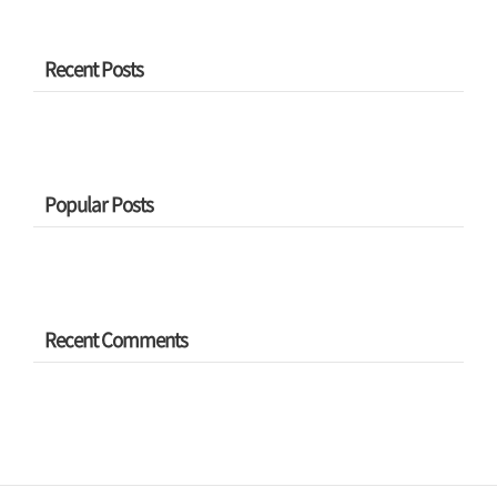
습니다. To Be Continued....
을 걷다'까지는 똑같은... 그니까 같은
프로그램으로 분류되는 '소곤소곤 수
원화성'이 있는데, 둘 사이 차이는 '사
Recent Posts
뿐사뿐'은 낮에 진행(1시 30분과 2시
30분)하는 반면, 소곤소곤은 밤 7:30
분에 하는 프로그램이구요. 출발지랑
중간 경유지는 비슷한데, 종착지가 사
뿐사뿐은 동북공심돈인데, 소곤소곤
Popular Posts
은 동장대로 끝납니다. 행사는 화서문
옆 초가..
Recent Comments