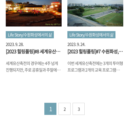
사뿐'이 주말이나 공휴일 낮에 진행되
지막 날이었던 토요일에 조금 일찍 나
는 반면, '소곤소곤'은 평일에도 진행
와서 브런치를 먹고는 걸음을 옮겨서
되고 그리고 저녁 시간에 진행된다는
는 최근에 화성행궁광장 근처에 새로
게 일단 차이구요. 나머지 차이는 글을
이 개장한 정조테마공연장으로 이동
써가면서 얘기해 보죠. 하루 3회차
했습니다. 가는 길에 구름이 서서히 끼
(18:30, 19:00, 19:30)가 진행되는데,
기 시작하더니, 일기 예보대로 갑작스
Life Story/수원화성에서의 삶
Life Story/수원화성에서의 삶
저는 3회차를 예약해서는 출발지인
런 소나기가 쏟아지더군요. 무대와 그
2023. 9. 28.
2023. 9. 24.
화서문 옆의 초가집 건물로 갔습니다.
앞의 간이의자로 만들어진 객석에는
[2023 힐링폴링]#8 세계유산축
[2023 힐링폴링]#7 수원화성,
집결지부터 동선은 거의 '사뿐사뿐'이
비가 퍼부었고, 저는 공연장이 있는 안
전 야경
기억을 걷다 - 사뿐사뿐 후기 <
랑 '소곤소곤'이 거의 비슷한데요. 그
뜰을 둘러싼 행랑채(?)의 앞마루에 걸
세계유산축전의 경우에는 4주 넘게
이번 세계유산축전에는 3개의 투어형
세계유산축전>
리고, 전문 문화해설사 분이 동선에 있
쳐 앉아서는 처마 밑에서 비를 피하면
진행되지만, 주로 공휴일과 주말에만
프로그램과 2개의 교육 프로그램이
는 주요 건물(화서문, 서북공심돈, 북
서 혹여나 예정되어 있었던 '완월
행사가 있는데, 몇 안 되는 평일에 하
있어서 사전예약을 진행해야 했는데,
서포루, 북포루, 장안문, 북동적대, ..
연'이라는 공연이 시작할까 기다렸습
는 행사가 있어서 퇴근 후에 집합 장소
교육형은 장용영 무예 교실과 전통차
니다. 비가 조금씩 멈추기 시작하고,
로 나가게 되다 보니, 세계유산축전을
예절 배우는 것이라... 의외로 몸 쓰는
공연..
하는 장안공원 쪽을 지나다 보니 행사
게 싫어 스킵하고, 투어형 3개는 예약
는 진행하지 않고 있지만, 만들어둔 조
을 했는데, 그 첫번째가 '수원화성, 기
1
2
3
형물들은 조명이 켜져 있어서... 그렇
억을 걷다 - 사뿐사뿐 수원화성'이라
게 야경 사진을 좀 찍었더랬습니다. 사
는 프로그램이었습니다. 다른 2개의
진을 찍고 나서는 집합 장소로 이동했
투어형 프로그램 중 '수원화성, 기억