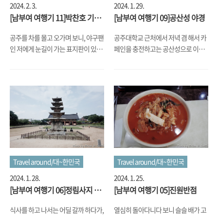
2024. 2. 3.
2024. 1. 29.
[남부여 여행기 11]박찬호 기념
[남부여 여행기 09]공산성 야경
관
공주를 차를 몰고 오가며 보니, 야구팬
공주대학교 근처에서 저녁 겸 해서 카
인 저에게 눈길이 가는 표지판이 있었
페인을 충전하고는 공산성으로 이동
는데, 그건 바로 제목에도 쓰어 있는
했습니다. 원래 전날이었던 금요일 행
"박찬호 기념관"이라는 표식이었습
사가 비로 연기되면서, 다행히 비가 오
니다. 생각해보니, 그 투머치토커 님
지 않은 토요일 저녁에 진행이 되기로
이 공주 출신이라고 자랑스럽게 얘기
해서 그걸 보려고 왔는데요. 부소산성
하는 모습을 아주 많은 방송에서 본 적
도 그렇지만 공산성도 바로 강가에 있
이 있었는데, 그 표지판을 보니 '아, 여
는 야산에 있는 산인지라, 강줄기가 보
기가 투머치토커의 고향이지'라는 인
이는 전경이 멋진 산성이었습니다. 산
식이 들더군요. 지나가면서 한 번 가볼
성 입구인 금서루로 올라가는 길에는
까 했지만, 사실 박찬호 선수를 좋아하
초롱불이 켜져서는 행사를 준비하고
거나 또는 그 팀을 좋아한 적이 없었기
있었는데요. 산성 정문을 들어간 다음
Travel around/대~한민국
Travel around/대~한민국
에 (TMI로 그 선수가 MLB 바로 승격이
바로 강가를 따라 언덕으로 올라가는
2024. 1. 28.
2024. 1. 25.
라는 걸 해냈을 때 첫 등판한 경기가
성벽 길을 따라 올라가면, 바로 강과
[남부여 여행기 06]정림사지 5
[남부여 여행기 05]진원반점
제가 좋아하는 Braves와의 경기인데,
건너편의 신시가지가 보이는 야경이
층석탑과 낙화암
당시 해설자나 언론 그리고 이른바
등장합니다. 조금 더 성벽 길을 따라
식사를 하고 나서는 어딜 갈까 하다가,
열심히 돌아다니다 보니 슬슬 배가 고
MLB 팬이라고 자청하는 이들이 무슨
가면 누각이 하나가 더 보이고, 거기서