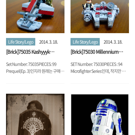
석.
Life Story/Lego
2014. 3. 18.
Life Story/Lego
2014. 3. 18.
[Brick]75035 Kashyyyk
[Brick]75030 Millennium
Troopers (2014)
Falcon(2014)
Set Number: 75035PIECES: 99
SET Number: 75030PIECES : 94
Prequel(Ep. 3)인지라 원래는 구매
Microfighter Series인데, 작지만 귀
계획이 없었지만 Kashyyyk Trooper
여움. Han Solo 미피도 있고
때문에 구매한 녀석.