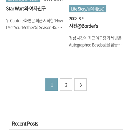
Star Wars와 여자친구
Life Story/물욕(物慾)
2008. 8. 9.
위 Capture 화면은 최근 시작한 'How
사진@Border's
I Met Your Mother'의 Season 4의 첫
Episode에서 약혼한 상태인 Ted와
점심 시간에 최근 야구장 가서 받은
Stella가 'Star Wars'를 보는 장면입니
Autographed Baseball을 담을
다. 아플 때나 건강할 때나 기쁠 때나
Container를 사러 Mall에 갔다가, 잠
슬플 때나 일 년에 한 10번 이상은
깐 Border's에 들렀는데, 들어가 보니
Star Wars를 본다는 남자 Ted가 자신
눈을 확 사로잡는 Item들이 있어서 사
이 가장 좋아하는 영화라면서 여자 친
진을 몇 장 찍어 왔습니다.일단 입구에
구인 Stella와 Star Wars를 보는
들어가니, 가장 먼저 눈을 사로잡는 건
Episode 속 한 이야기인데요.세상에
1
2
3
담주면 개봉하는 'Star Wars: Clone
서 가장 불친절한 영화 도입 장면인 엄
War' 관련 상품이더군요. 잠시 까먹고
청난 양의 Text가 Scroll Up되자 여자
있었는데, 이 상품들 덕에 담주라는 걸
친구는 '원래 난 저런 설명 안 본다'며
상기했다는.... 아 기대 된다.보통
맥주를 찾으러 냉장고로 가면서 남자
Border's에 가게 되면 2층으로
를 한 번 실망시키지 않나, 처음 나오
Escalator를 타고 올라가서 바로 만나
는 Star Destroyer와 우주 장면에 (자
Recent Posts
게 되는 DVD/CD 매장에서 죽치게 되
신이 처음 그걸 보고 눈물 흘..