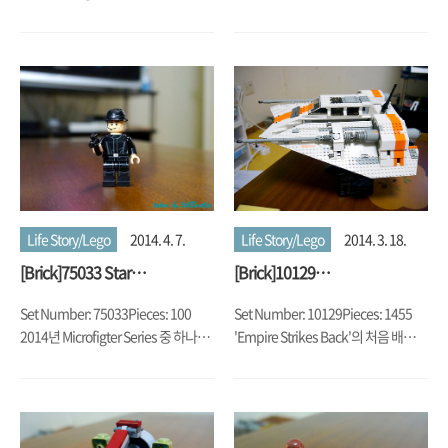
Dark Side 의 기체 중에는 누가 뭐래
하나 샀습니다.
도 이 Star Destroyer가 으뜸! 조만간
2014 재판과 대왕오징어도 빨리 만들
어야지.
Life Story/Lego
2014. 4. 7.
Life Story/Lego
2014. 3. 18.
[Brick]75033 Star
[Brick]10129
Destroyer(2014)
Snowspeeder(2003)
Set Number: 75033Pieces: 100
Set Number: 10129Pieces: 1455
2014년 Microfigter Series 중 하나로
'Empire Strikes Back'의 처음 배경이
나온 Star Destroyer.처음에는 그냥
되었던 눈 덮인 행성 Hoth 위를 날아
안 이뻐 보였는데, 원래 가지고 있던
다니던 그 우주선이 바로
6211 Star Destroyer랑 Couple Shot
Snowspeeder. 약간 투박한 느낌이
찍으려고 사게된....ㅠㅠ
지만, UCS의 위용을 드러내는 멋진 녀