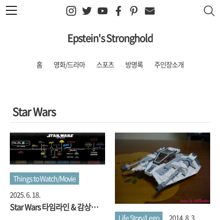
본문 바로가기
Epstein's Stronghold
홈
영화/드라마
스포츠
방명록
주인장소개
Star Wars
Things to Watch/Movie
2025. 6. 18.
Star Wars 타임라인 & 감상평
모음
Life Story/Lego
2014. 8. 3.