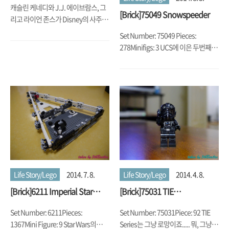
캐슬린 케네디와 J.J. 에이브람스, 그
[Brick]75049 Snowspeeder
리고 라이언 존스가 Disney의 사주를
받고, Star Wars Sequel Triology로
Set Number: 75049 Pieces:
이 위대한 Series의 끝맺음을 세기의
278Minifigs: 3 UCS에 이은 두번째
망작 Triology로 만들며, Star War
Snowspeeder
Legacy 의 명예와 위엄 모두를 나이
아가라 폭포 저 아래로 다 떨어뜨려 버
리 지금... 그래도 조지 루카스에게 판
권을 사 들인만큼 어케든 본전 아니 수
익을 내야 하는 Disney는 그들이 좀
더 잘하는 TV Series와 Lego, Toy 등
을 통해서 열심히 긁어대고 있는데....
한 번 호구는 영원한 호구라고, 그 저
주받은 굴레를 벗어나지 못한 주인장
은, Disney+의 국내 서비스 시작과 함
Life Story/Lego
2014. 7. 8.
Life Story/Lego
2014. 4. 8.
께 또, Star Wars Series를 Timeline
[Brick]6211 Imperial Star
[Brick]75031 TIE
에 맞춰서 보겠다는 쓸데없고 무모..
Destroyer(2006)
Interceptor(2014)
Set Number: 6211Pieces:
Set Number: 75031Piece: 92 TIE
1367Mini Figure: 9 Star Wars의
Series는 그냥 로망이죠..... 뭐, 그냥