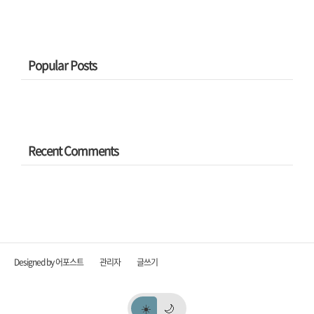
는데, 요즘 개봉 영화들 때문인지
CD/DVD 매장 한 켠에 Graphic Novel
들과 Cartoon Corner을 옮겨 배치했
더군요...
Popular Posts
Recent Comments
Designed by 어포스트
관리자
글쓰기
☀️
🌙