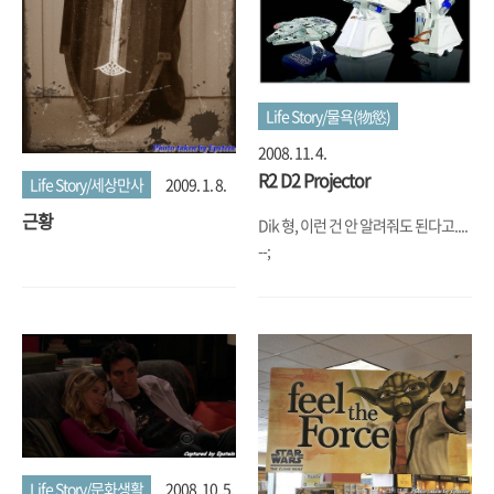
Life Story/물욕(物慾)
2008. 11. 4.
R2 D2 Projector
Life Story/세상만사
2009. 1. 8.
근황
Dik 형, 이런 건 안 알려줘도 된다고....
--;
Life Story/문화생활
2008. 10. 5.