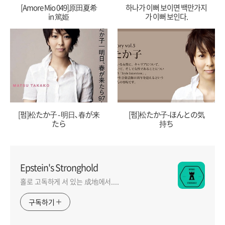
[Amore Mio 049]原田夏希
하나가 이뻐 보이면 백만가지
in 篤姫
가 이뻐 보인다.
[펌]松たか子 - 明日､春が来
[펌]松たか子-ほんとの気
たら
持ち
Epstein's Stronghold
홀로 고독하게 서 있는 成地에서....
구독하기