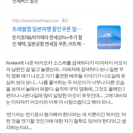
전세버스 알선
http://www.travelmap.co.kr
광고
트래블맵 일본여행 할인쿠폰 일본
여행 필수 쿠폰 다운가능
돈키호테&빅카메라 면세10%+추가 할
인 혜택, 일본공항 면세점 쿠폰, 어트랙션
예약 일본여행 모바일 할인쿠폰 제공
Rookies에 나온 타카오카 소스케를 검색하다가 미야자키 아오이
의 남편인 걸 알고 놀랬는데... 이래저래 검색하다 보니 일본 우
익 영화 얘기 나오고 거기 출연한 배우들 이야기가 나오길래 유
심히 보다 보니.... 나름 좋아하는 두 아오이가 너무나 다른 모습
을 보여서 놀래서 퍼왔다. 솔직히 우익 영화에, 그것도 올해만 2
편이나 나온다길래 많이 실망한 아오이 유우인데.... 그에 대비되
는 미야자키 아오이라 더욱 더 사랑스럽다고 해야 되나...
'연기자는 연기로서 평가해야 한다'라는 게 지론이긴 하지만, '어
떤 것을 연기할 것인가에 대한 자기 철학도 있어야 한다'라고 생
각하는지라....