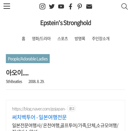
본문 바로가기
Epstein's Stronghold
홈
영화/드라마
스포츠
방명록
주인장소개
People/Adorable Ladies
아오이....
5thBeatles
2008. 8. 29.
https://blog.naver.com/gojapan-
광고
써치백투어 - 일본여행전문
일본전문여행사/ 온천여행,골프투어/가족,단체,소규모여행/