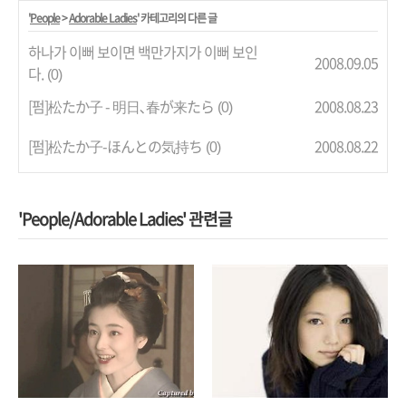
'
People
>
Adorable Ladies
' 카테고리의 다른 글
하나가 이뻐 보이면 백만가지가 이뻐 보인
2008.09.05
다.
(0)
[펌]松たか子 - 明日､春が来たら
2008.08.23
(0)
[펌]松たか子-ほんとの気持ち
2008.08.22
(0)
'People/Adorable Ladies' 관련글