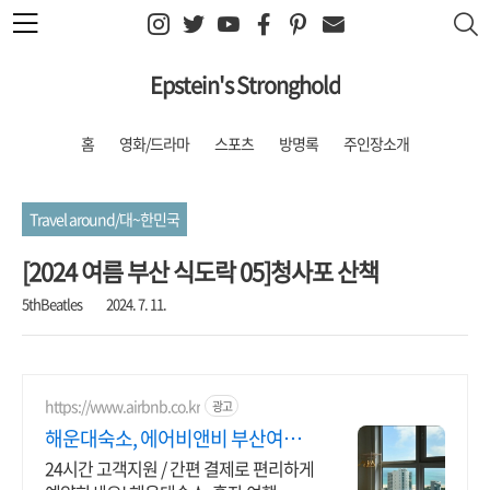
본문 바로가기
Epstein's Stronghold
홈
영화/드라마
스포츠
방명록
주인장소개
Travel around/대~한민국
[2024 여름 부산 식도락 05]청사포 산책
5thBeatles
2024. 7. 11.
https://www.airbnb.co.kr
광고
해운대숙소, 에어비앤비 부산여행
도 우리집처럼
24시간 고객지원 / 간편 결제로 편리하게