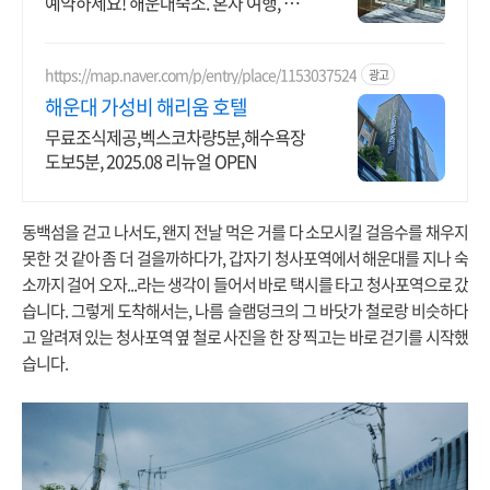
예약하세요! 해운대숙소. 혼자 여행, 신나
는 파티, 가족과의 편안한 휴식까지, 에어
비앤비에서 만나보세요.
https://map.naver.com/p/entry/place/1153037524
광고
해운대 가성비 해리움 호텔
무료조식제공,벡스코차량5분,해수욕장
도보5분, 2025.08 리뉴얼 OPEN
동백섬을 걷고 나서도, 왠지 전날 먹은 거를 다 소모시킬 걸음수를 채우지
못한 것 같아 좀 더 걸을까하다가, 갑자기 청사포역에서 해운대를 지나 숙
소까지 걸어 오자...라는 생각이 들어서 바로 택시를 타고 청사포역으로 갔
습니다. 그렇게 도착해서는, 나름 슬램덩크의 그 바닷가 철로랑 비슷하다
고 알려져 있는 청사포역 옆 철로 사진을 한 장 찍고는 바로 걷기를 시작했
습니다.