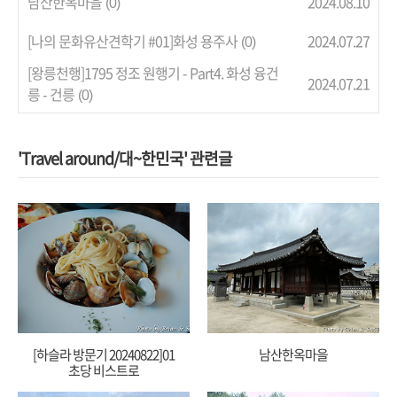
남산한옥마을
2024.08.10
(0)
[나의 문화유산견학기 #01]화성 용주사
2024.07.27
(0)
[왕릉천행]1795 정조 원행기 - Part4. 화성 융건
2024.07.21
릉 - 건릉
(0)
'Travel around/대~한민국' 관련글
[하슬라 방문기 20240822]01
남산한옥마을
초당 비스트로