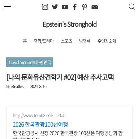
본문 바로가기
Epstein's Stronghold
홈
영화/드라마
스포츠
방명록
주인장소개
Travel around/대~한민국
[나의 문화유산견학기 #02] 예산 추사고택
5thBeatles
2024. 8. 10.
http://www.tour08.co.kr
광고
2026 한국관광100선여행
한국관광공사 선정 2026 한국관광 100선은 여행공방과 함