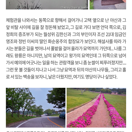
체험관을 나와서는 동쪽으로 향해서 걸어가니 고택 옆으로 난 야산과 그
앞 비탈 사이에 길을 잘 정돈해 놨었고, 그 길로 가다 보면 언덕 쪽으로, 김
정희의 증조부가 되는 월성위 김한신과 그의 부인이자 조선 21대 임금인
영조와 정빈 이씨의 딸인 화순옹주의 합장묘가 보인다. 해설사를 따라 가
시는 분들은 길을 벗어나서 풀밭을 걸어 올라가 묘역까지 가던데... 나름 그
래도 왕릉은 아니지만, 남의 묘역이고 왕가의 묘역인데 그 뒤쪽으로 넘어
가서 예의에 어긋나는 일을 하는 관람객을 보니 좀 눈쌀이 찌푸러졌지만....
그런 못 볼 것들이 지나고 나서 그냥 묘역과 뒤의 야산의 나무들, 그리고 홀
로 서 있는 백송을 보자니, 날은 더웠지만, 여기도 명당이구나 싶었다.