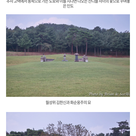
추사 고택에서 동쪽으로 가는 도로와 이를 지나면 나오는 잔디뜰 사이의 꽃으로 꾸며놓
은 인도
월성위 김한신과 화순옹주의 묘