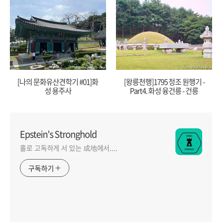
[나의 문화유산견학기 #01]화
[왕릉천행]1795 정조 원행기 -
성 용주사
Part4. 화성 융건릉 - 건릉
Epstein's Stronghold
홀로 고독하게 서 있는 成地에서....
구독하기