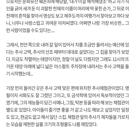
으로서는 문화유산 훼손죄에 해당할, '내가 이걸 해석해냈소' 하고 자기 직
인을 긁어 새겨 둔 이 괴랄한 천재의 이름이 머리에 딱 꽂힌 순가, 그 뒤로 이
천재의 흔적을 찾아서 영상도 보고 제주도까지 여행가서 찾아보고 하다 보
니, 너무나 사랑스럽고 귀여운 아저씨였다. 어쩌면 나랑 가장 비슷한... 그
런 사람이었을 수도 있다는....
그래서, 천안 쪽으로 내려 갈 일이 있어서 차를 조금만 돌려서는 예산에 있
다는 추사 고택, 추사의 선조 때부터 대대로 살았다는 그 집을 찾아가 보았
다. 지금도 작렬하는 태양이지만, 정말 이 날도 더웠지만 그래도 11시의 뜨
거운 태양 아래에 넓디 넓은 아스팔트 주차장에 내려서는 추사 고택을 돌
기 시작했는데...
가장 먼저 들어간 곳은 추사 고택 맞은 편에 위치한 추사체험관이었다. 명
필이자 서화도도 잘 그렸던 그이고, 또 금석학에 있어서 독보적이었던 그
였기에, 그의 재능들이 담긴 서예나, 그림, 탁본 등을 따라 해 보는 체험관이
별도로 있었다. 아이들이 즐기면 좋을 거 같고 나도 해보고 싶었지만 일정
도 있고, 현금도 없고 해서 일단 스킵. 체험관 앞의 추사가 제자들을 가르치
는 모습을 재현한 실물 크기의 조형물도 나름 재밌었다.