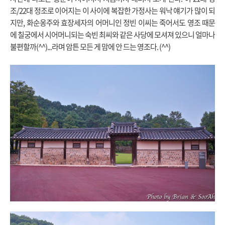
조/22대 정조로 이어지는 이 사이에 복잡한 가정사는 워낙 얘기가 많이 되
지만, 화순옹주와 효장세자의 어머니인 정빈 이씨는 죽어서도 영조 때문
에 칠궁에서 시어머니되는 숙빈 최씨와 같은 사당에 모셔져 있으니 얼마나
불편할까(^^)...라며 암튼 모든 게 맘에 안 드는 영조다. (^^)