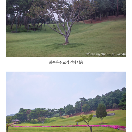
화순옹주 묘역 옆의 백송