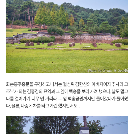
화순홍주홍문을 구경하고 나서는 월성위 김한신의 아버지이자 추사의 고
조부가 되는 김홍경의 묘역과 그 옆에 백송을 보러 가려 했으나, 날도 덥고
나름 걸어가기 너무 먼 거리라 그 옆 백송공원까지만 들어갔다가 돌아왔
다. 물론, 나중에 차를 타고 가긴 했지만서도...