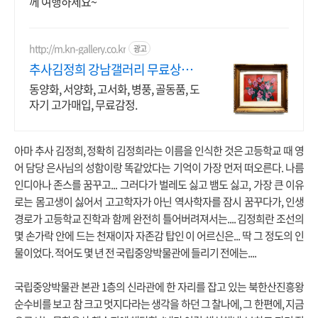
께 여행하세요~
http://m.kn-gallery.co.kr
광고
추사김정희 강남갤러리 무료상담,
감정 받아보세요!
동양화, 서양화, 고서화, 병풍, 골동품, 도
자기 고가매입, 무료감정.
아마 추사 김정희, 정확히 김정희라는 이름을 인식한 것은 고등학교 때 영
어 담당 은사님의 성함이랑 똑같았다는 기억이 가장 먼저 떠오른다. 나름
인디아나 존스를 꿈꾸고... 그러다가 벌레도 싫고 뱀도 싫고, 가장 큰 이유
로는 몸고생이 싫어서 고고학자가 아닌 역사학자를 잠시 꿈꾸다가, 인생
경로가 고등학교 진학과 함께 완전히 틀어버려져서는.... 김정희란 조선의
몇 손가락 안에 드는 천재이자 자존감 탑인 이 어르신은... 딱 그 정도의 인
물이었다. 적어도 몇 년 전 국립중앙박물관에 들리기 전에는....
국립중앙박물관 본관 1층의 신라관에 한 자리를 잡고 있는 북한산진흥왕
순수비를 보고 참 크고 멋지다라는 생각을 하던 그 찰나에, 그 한편에, 지금