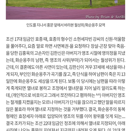
인도를 지나서 홍문 앞에서 바라본 월성위/화순옹주 묘역
조선 17대 임금인 효종 때, 효종의 형수인 소현세자빈 강씨의 신원-억울함
을 풀어주다, 요즘 말로 하면 사면복권-을 요청하다 장살-곤장 맞아 죽음-
을 당한 김홍욱의 고손자인 김한신은 아버지가 영조 시절에 영의정을 지냈
는데, 화순옹주의 남편, 즉 영조의 사위(부마)가 되어서는 월성위가 된다.
근데, 이 결혼에도 아픈 사연이 있는데, 김한신이 겨우 37세에 세상을 떠나
게 되자, 부인인 화순옹주가 곡기를 끊고, 즉 단식을 하여 남편이 죽은 지 13
일만에 화순옹주도 세상을 뜨게 된다. 보통 이 당시에는 남편을 따라 이렇
게 죽게되면 열녀로 봉하고 조정에서 열녀문을 지어 널리 알리도록 하는
데, (개인적으로 비호이고 그래서 쪼잔하다고 폄하하는 ^^) 아버지인 영조
는 절개를 지켰을지는 모르나 아버지가 단식을 끊으라고 했던 말을 따르지
않은 불효라 하여 열녀로 지정하는 것을 거부했다. 결국, 화순옹주의 동복
형제인 효장세자 아래로 입양되어 영조의 뒤를 이어 왕위를 잇게 되는....
결국 조카가 되는 조선 22대 임금인 정조에 의해서 열녀로 지정되어, 아래
사진에 나오는 홍문이 지어져서 지금까지 내려져 오게 된다. 이 21대 영