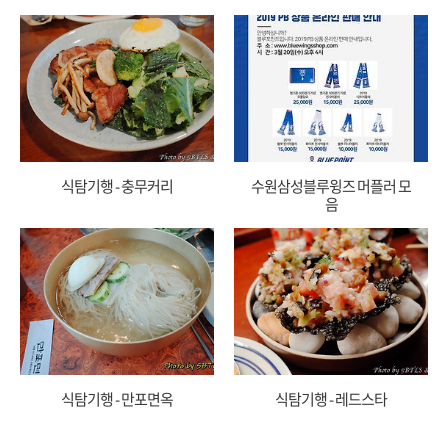
식탐기행 - 충무커리
수원삼성블루윙즈 머플러 모
음
식탐기행 - 만포면옥
식탐기행 - 레드스타