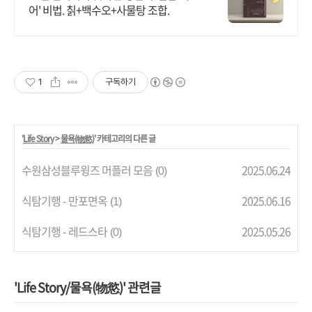
어' 비법. 칡+백수오+사물탕 조합.
1
구독하기
'
Life Story
>
물욕(物慾)
' 카테고리의 다른 글
수원삼성블루윙즈 머플러 모음
2025.06.24
(0)
식탐기행 - 만포면옥
2025.06.16
(1)
식탐기행 - 레드스타
2025.05.26
(0)
'Life Story/물욕(物慾)' 관련글