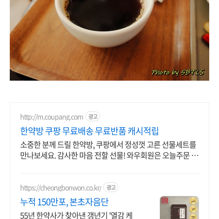
http://m.coupang.com
광고
한약방 쿠팡 무료배송 무료반품 캐시적립
소중한 분께 드릴 한약방, 쿠팡에서 정성껏 고른 선물세트를
만나보세요. 감사한 마음 전할 선물! 와우회원은 오늘주문 내
일도착 로켓배송으로 받으세요.
https://cheongbonwon.co.kr/
광고
누적 150만포, 본초자음단
55년 한약사가 찾아낸 갱년기 '열감 케