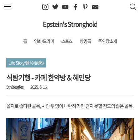
본문 바로가기
Epstein's Stronghold
홈
영화/드라마
스포츠
방명록
주인장소개
Life Story/물욕(物慾)
식탐기행 - 카페 한약방 & 혜민당
5thBeatles
2025. 6. 16.
을지로 좁다란 골목, 사람 두 명이 나란히 가면 걷지 못할 정도의 좁은 골목.