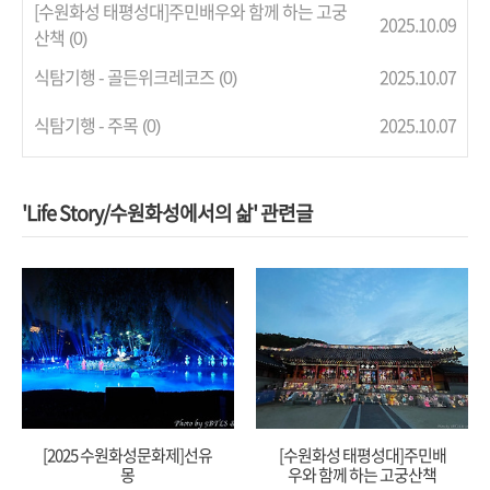
[수원화성 태평성대]주민배우와 함께 하는 고궁
2025.10.09
산책
(0)
식탐기행 - 골든위크레코즈
2025.10.07
(0)
식탐기행 - 주목
2025.10.07
(0)
'Life Story/수원화성에서의 삶' 관련글
[2025 수원화성문화제]선유
[수원화성 태평성대]주민배
몽
우와 함께 하는 고궁산책