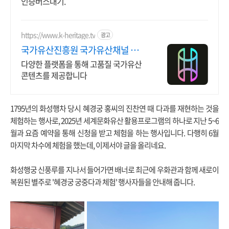
인승버스대기.
https://www.k-heritage.tv
광고
국가유산진흥원 국가유산채널 한국
의 세계유산 영상
다양한 플랫폼을 통해 고품질 국가유산
콘텐츠를 제공합니다
1795년의 화성행차 당시 혜경궁 홍씨의 진찬연 때 다과를 재현하는 것을
체험하는 행사로, 2025년 세계문화유산 활용프로그램의 하나로 지난 5~6
월과 요즘 예약을 통해 신청을 받고 체험을 하는 행사입니다. 다행히 6월
마지막 차수에 체험을 했는데, 이제서야 글을 올리네요.
화성행궁 신풍루를 지나서 들어가면 배너로 최근에 우화관과 함께 새로이
복원된 별주로 '혜경궁 궁중다과 체험' 행사자들을 안내해 줍니다.