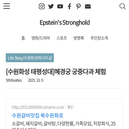
본문 바로가기
Epstein's Stronghold
홈
영화/드라마
스포츠
방명록
주인장소개
Life Story/수원화성에서의 삶
[수원화성 태평성대]혜경궁 궁중다과 체험
5thBeatles
2025. 10. 9.
http://0312696566.tshome.co.kr
광고
수원갈비맛집 북수원화로
소갈비, 돼지갈비, 갈비탕, 다양한룸, 가족모임, 직장회식, 25