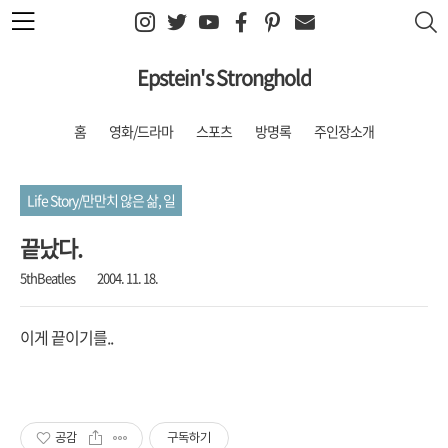
본문 바로가기
Epstein's Stronghold
홈
영화/드라마
스포츠
방명록
주인장소개
Life Story/만만치 않은 삶, 일
끝났다.
5thBeatles
2004. 11. 18.
이게 끝이기를..
공감
구독하기