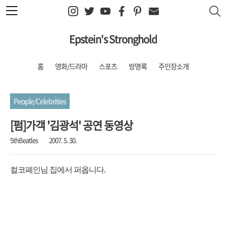
본문 바로가기
Epstein's Stronghold
홈
영화/드라마
스포츠
방명록
주인장소개
People/Celebrities
[펌]가객 '김광석' 공연 동영상
5thBeatles
2007. 5. 30.
컬코폐인님 집에서 퍼옵니다.