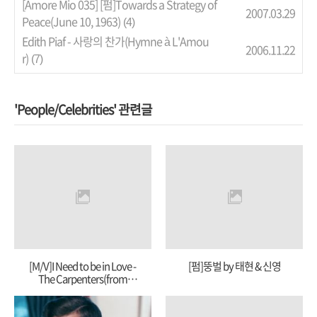
[Amore Mio 035] [펌]Towards a Strategy of
2007.03.29
Peace(June 10, 1963)
(4)
Edith Piaf - 사랑의 찬가(Hymne à L'Amou
2006.11.22
r)
(7)
'People/Celebrities' 관련글
[M/V]I Need to be in Love -
[펌]뚱벌 by 태현 & 신영
The Carpenters(from
youtube)