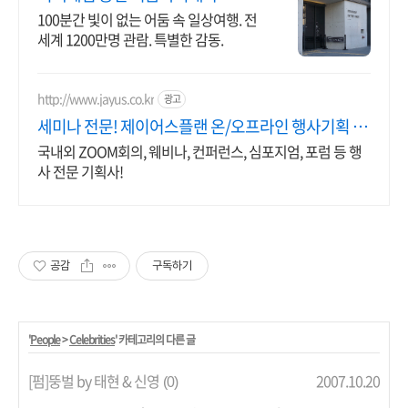
100분간 빛이 없는 어둠 속 일상여행. 전
세계 1200만명 관람. 특별한 감동.
http://www.jayus.co.kr
광고
세미나 전문! 제이어스플랜 온/오프라인 행사기획 대
행!
국내외 ZOOM회의, 웨비나, 컨퍼런스, 심포지엄, 포럼 등 행
사 전문 기획사!
공감
구독하기
'
People
>
Celebrities
' 카테고리의 다른 글
[펌]뚱벌 by 태현 & 신영
2007.10.20
(0)