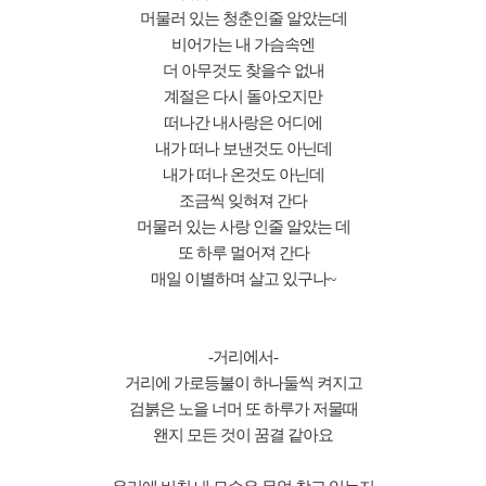
머물러 있는 청춘인줄 알았는데
비어가는 내 가슴속엔
더 아무것도 찾을수 없내
계절은 다시 돌아오지만
떠나간 내사랑은 어디에
내가 떠나 보낸것도 아닌데
내가 떠나 온것도 아닌데
조금씩 잊혀져 간다
머물러 있는 사랑 인줄 알았는 데
또 하루 멀어져 간다
매일 이별하며 살고 있구나~
-거리에서-
거리에 가로등불이 하나둘씩 켜지고
검붉은 노을 너머 또 하루가 저물때
왠지 모든 것이 꿈결 같아요