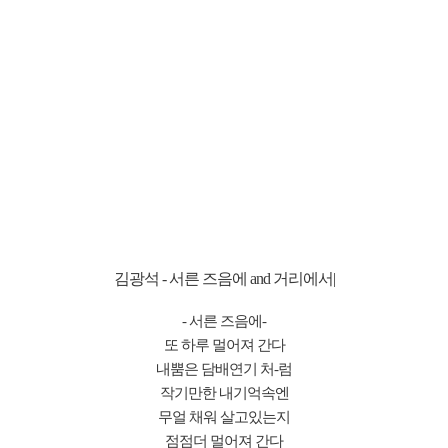
김광석 - 서른 즈음에 and 거리에서|
- 서른 즈음에-
또 하루 멀어져 간다
내뿜은 담배연기 처-럼
작기만한 내기억속엔
무얼 채워 살고있는지
점점더 멀어져 간다