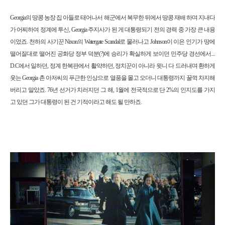
Georgia의 땅콩 농장 집 아들로 태어나서 해군에서 복무한 뒤에서 땅콩 재배 하며 지내다
가 어찌하여 정계에 투신, Georgia 주지사가 된 게 대통령되기 전의 경력 중 가장 큰 내용
이었죠. 천하의 사기꾼 Nixon의 Watergate Scandal로 물러나고 Johnson이 이은 인기가 땅에
떨어질대로 떨어진 공화당 정부 덕분(?)에 승리가 확실하게 보이던 민주당 경선에서....
D.C에서 일하던, 정계 한복판에서 활약하던, 정치꾼이 아니라 윗니 다 드러내며 환하게
웃는 Georgia 촌 아저씨의 푸근한 인상으로 열풍을 몰고 오더니 대통령까지 꿀꺽 차지해
버리고 말았죠. 76년 선거가 치러지던 그 해, 1월에 전국적으로 단 2%의 인지도를 가지
고 있던 그가 대통령이 된 건 기적이라고 해도 될 만하죠.