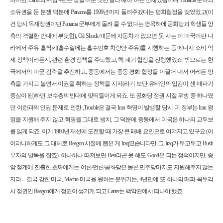
소유권을 둔 분쟁 덕분에 Panama를 1999년까지 돌려주겠다는 평화협정을 맺었었고(이
건 당시 독재정권이던 Panama 군부에게 돌려 줄 수 없다는 명목하에 공화당과 학생들 양
측의 격렬한 반대에 부딪힘), Oil Shock 때문에 자동차가 없으면 못 사는 이 미국이란 나
라에서 주유 홀짝제(홀수일에는 홀수번호 차량만 주유)를 시행하는 등 에너지 소비 억
제 정책이라든지, 관련 환경 정책을 주도했고, 핵 폐기 협정을 진행했었죠. 밖으로는 한
국에서의 미군 감축을 추진하고, 중동에서는 중동 평화 협정을 이끌어 내서 어케든 양
측을 가지고 놀면서 이권을 취하는 정책을 지지(라기 보단 유태인의 입김이 센 매파가
중심이 된)하던 보수층의 반대에 맞딱들이게 되죠. 또 공화당 정권 시절 우방 중 하나였
던 이란과의 인권 문제로 인한 ,Trouble은 결국 Iran 혁명이 발생할 당시 미 정부는 Iran 왕
정을 지원해 주지 않고 혁명을 그대로 방치, 그 덕분에 중동에서 미국은 하나의 교두보
를 잃게 되죠. 이게 1980년 재선에 도전할 때 가장 큰 패배 요인으로 여겨지고 있구요.(아
이러니하게도 그 대체로 Reagon 시절에 뽑은 게 Iraq였습니다만, 그 Iraq가 두고두고 Bush
부자의 발목을 잡죠) 하나하나 따져보면 Best라곤 못 해도 Good은 되는 정책이지만, 중
앙 정계에 진출한 초짜에게는 여론/언론/공화당은 물론 민주당마저도 지원해주지 않는
지라.... 결국 강한 미국, Macho 미국을 원하는 분위기는, 4년만에 또 하나의 매파 꼭두각
시 정권인 Reagon에게 정권이 생기게 되고 Carter는 백악관에서 떠나야 했죠.