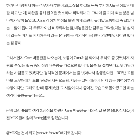
하거나 비명횡사 하는 경우가 대부분이고(그 짓을 하고도 목숨 부지한 X들은 정말 시대
잘 타고 난 겨) 야합을 통해 된 X은 헛소리나 찍찍해대고.. 그나마 좀 기대 되는 분은 넘
나이가 많이 들었고.... Carter의 정치 역정을 보면 이제 조만간 물러날 노통하고 좀 닮았다
는 느낌이 듭니다. 주류가 아닌 비주류라는 점, 내놓을만한 감투는 그닥 없다는 점, 심지
어 같은 당마저도 지지해주지 않는, (정당하든 악의적이든) 반대 의견에 맞서야만 했다
는 점 등이.....
그래서인지 Carter 박물관을 나오는데, 노통이 Carter처럼 되어서 우리도 좀 떳떳하게 자
랑할 수 있는 활동 중인 전임 대통령을 가졌으면 합니다. 물론, 또 설쳐댄다고 뭐라뭐라
하는 사람들도 있겠지만, 정치적인 문제에서는 좀 벗어나서 활동한다면.... 2002년 12월
바보 노무현에게 표를 던졌던 사람으로써, 지금은 그닥 애정이 남지 않은 참여정부의
수장이지만, 그래도 한 때 좋게 봤던 그 사람이 다시 좋아진 모습으로 돌아왔으면 하는
생각이 불현듯 들더군요.....
@뭐 그런 씁쓸한 생각 & 상상을 하면서 Carter 박물관을 나와 전날 못 본 MLK 전시실(이
전 MLK 글에 함께 Posting함)로 향했습니다.
@MLK는 건너 뛰고 'gone with the wind' 얘기로 갑니다.