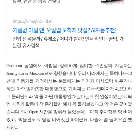
할부, 현금 등 금융 컨설팅
https://oilmap.kr
광고
기름값 아낄 땐, 오일맵 도착지 맛집? AI자동추천!
진입 전 넣을까? 휴게소? 어디가 쌀까? 먼저 확인는 꿀팁! 가
는길 유가검색
Piedmont 공원에서 아침을 상쾌하게 맞이한 주인장의 자동차는
Jimmy Carter Museum으로 향했습니다. 우리 나라에서는 특히나 6~70
년대 격동기를 기억하시는 분들에게는 타카키 마사오랑 싸우기나
하던 아주 방자(?)한 대통령으로 기억대는 Carter인데다가 4년만 하
고 물러난지라 뭐 좀 아닌 대통령인가 싶다는게 첫 인상이었는데, 퇴
임 이후의 활동이 참 존경할만 해서 꼭 들러보겠다고 맘 먹은 곳이었
습니다. 9시 Open 시간을 맞춰서 들렀는데.... 아직 주차장은 텅 비어
있고, 박물관도 뭐 텅텅 비어있긴 하더군요. 나중에 좀 들어오긴 했
지만...