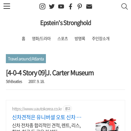
본문 바로가기
Epstein's Stronghold
홈
영화/드라마
스포츠
방명록
주인장소개
Travel around/Atlanta
[4-0-4 Story 09]J. Carter Museum
5thBeatles
2007. 9. 18.
https://www.uautokorea.co.kr
광고
신차견적은 유니버셜 오토 신차 할
부 신차 캐쉬백
신차 전차종 합리적인 견적, 렌트, 리스,