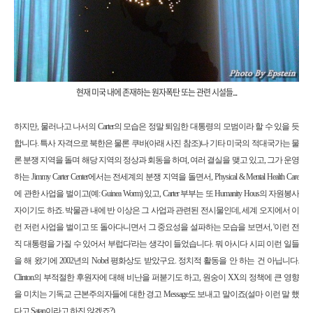
현재 미국 내에 존재하는 원자폭탄 또는 관련 시설들...
하지만, 물러나고 나서의 Carter의 모습은 정말 퇴임한 대통령의 모범이라 할 수 있을 듯
합니다. 특사 자격으로 북한은 물론 쿠바(아래 사진 참조)나 기타 미국의 적대국가는 물
론 분쟁 지역을 돌며 해당 지역의 정상과 회동을 하며, 여러 결실을 맺고 있고, 그가 운영
하는 Jimmy Carter Center에서는 전세계의 분쟁 지역을 돌면서, Physical & Mental Health Care
에 관한 사업을 벌이고(예: Guinea Worm) 있고, Carter 부부는 또 Humanity Hous의 자원봉사
자이기도 하죠. 박물관 내에 반 이상은 그 사업과 관련된 전시물인데, 세계 오지에서 이
런 저런 사업을 벌이고 또 돌아다니면서 그 중요성을 설파하는 모습을 보면서, '이런 전
직 대통령을 가질 수 있어서 부럽다'라는 생각이 들었습니다. 뭐 아시다 시피 이런 일들
을 해 왔기에 2002년의 Nobel 평화상도 받았구요. 정치적 활동을 안 하는 건 아닙니다.
Clinton의 부적절한 후원자에 대해 비난을 퍼붇기도 하고, 원숭이 XX의 정책에 큰 영향
을 미치는 기독교 근본주의자들에 대한 경고 Message도 보내고 말이죠(설마 이런 말 했
다고 Satan이라고 하진 않겠죠?).