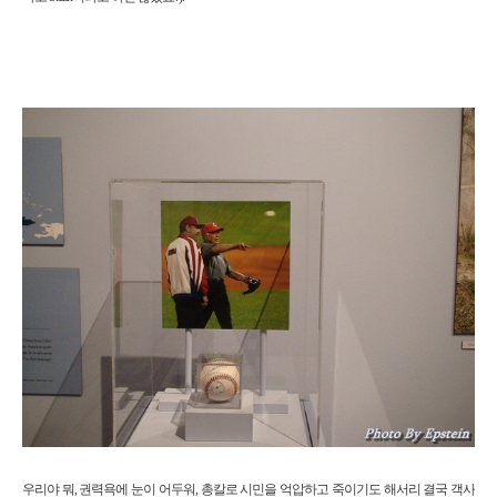
우리야 뭐, 권력욕에 눈이 어두워, 총칼로 시민을 억압하고 죽이기도 해서리 결국 객사