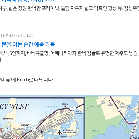
루, 넓은 정원 완벽한 프라이빗, 돌담 자쿠지 넓고 탁트인 평상 뷰, 감성주
e/1104923273
광고
문을 여는 순간 예쁨 가득
독채, 6인까지, 바베큐불멍, 어메니티까지 완벽 감귤로 유명한 제주도 남원
어
낮)에 Florida로 떠납니다.