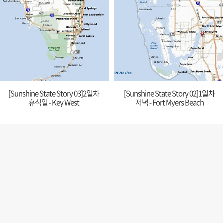
[Sunshine State Story 03]2일차
[Sunshine State Story 02]1일차
휴식일 - Key West
저녁 - Fort Myers Beach