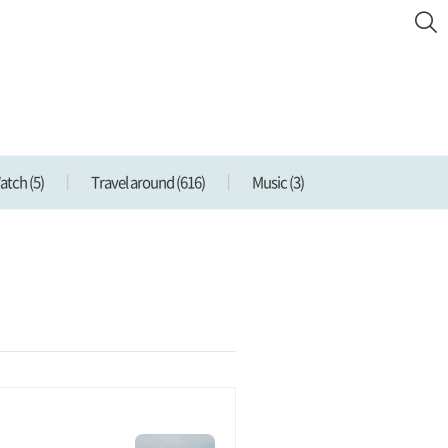
Watch
(5)
Travel around
(616)
Music
(3)