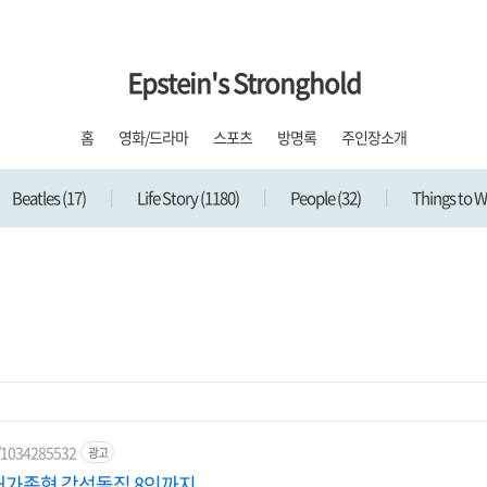
Epstein's Stronghold
홈
영화/드라마
스포츠
방명록
주인장소개
Beatles
(17)
Life Story
(1180)
People
(32)
Things to 
e/1034285532
광고
대가족형 감성돌집 8인까지