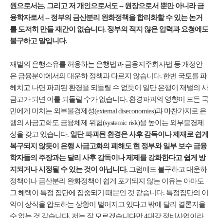
원으로서는, 그리고 저 개인으로서도 -- 원장으로서 뿐만 아니라 금
융학자로서 -- 정부의 금산분리 완화정책을 합리화할 수 있는 논거
를 도저히 만들 재간이 없습니다. 정부의 적지 않은 압력과 요청에도
불구하고 말입니다.
재벌의 은행소유를 허용하는 은행법과 금융지주회사법 등 개정안
은 금융분야에서의 대운하 정책과 다르지 않습니다. 한번 국토를 파
헤치고 나면 파괴된 환경을 되돌릴 수 없듯이 일단 은행이 재벌의 사
금고가 되면 이를 되돌릴 수가 없습니다. 환경파괴의 영향이 모든 국
민에게 미치는 외부불경제성(external diseconomies)과 마찬가지로 은
행의 사금고화도 금융체제 위험(systemic risk)을 높이는 외부불경제
성을 갖고 있습니다.
일단 파괴된 환경은 사후 감독이나 제재로 쉽게
복구되지 않듯이 은행 사금고화의 폐해도 현 정부와 일부 보수 금융
학자들의 주장과는 달리 사후 감독이나 제제를 강화한다고 쉽게 방
지되거나 시정될 수 있는 것이 아닙니다.
그럼에도 불구하고 대운하
정책이나 금산분리 완화정책이 쉽게 포기되지 않는 이유는 아마도
그 혜택이 특정 집단에 집중되기 때문인 것 같습니다. 특정집단의 이
익이 상식을 압도하는 상황이 벌어지고 있다고 밖에 달리 결론지을
수 없는 것 같습니다. 저는 잘 모르겠습니다만 4대강 정비사업이라