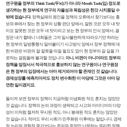
연구원을 정부의 Think Tank(두뇌)가 아니라 Mouth Tank(입) 정도로
생각하는 현 정부에게 연구의 자율성과 독립성은 한갓 사치품일 수
밖에 없습니다.
정책실패의 원인을 정책의 오류에서 찾기보다는 홍
보와 IR에서 찾는 현 정부의 상황 판단 앞에서, 잘된 것은 모두 내 탓
이요 잘못된 것은 모두 네 탓이라고 보는 현 정부의 인식 앞에서, 결
정은 내가 할테니 너희들은 그저 일사불란하게 따라오기만 하라는
현 정부의 일방통행식 밀어붙이기 사고방식 앞에서 정부 정책에 대
한 비판은 비판의 잘 잘못을 따질 필요도 없이 현 정부의 갈 길을 가
로막는 걸림돌에 불과할 것입니다.
아니, 비판이 아니더라도 정부의
정책을 앞장서서 적극적으로 홍보하지 않는 연구원이나 연구원장
은 현 정부의 입장에서는 아마 제거되어야 할 존재인 것 같습니다.
경제성장률 예측치마저도 정치 변수화한 이 마당에 그것은 아마 당
연한 일이겠지요.
돌이켜 보면 정부의 정책이 지금처럼 이념화된 적도 흔치는 않았던
것 같습니다. 정책의 논의 과정이 생략되고 사고와 아이디어의 다양
성이 이처럼 철저히 무시된 적도, 아니 봉쇄된 적도 흔치는 않았던
것 같습니다. 적어도 우리 사회가 민주화된 이후에는 말입니다. 경제
적 논리와 경험적 증거보다는 주의와 주장만 난무하는 무리한 정책,