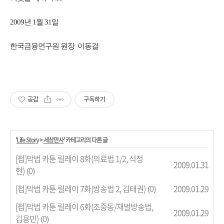
2009년 1월 31일
한국금융연구원 원장 이동걸
공감
구독하기
'
Life Story
>
세상만사
' 카테고리의 다른 글
[펌]악법 카툰 릴레이 8화(의료법 1/2, 석정
2009.01.31
현)
(0)
[펌]악법 카툰 릴레이 7화(방송법 2, 김태권)
2009.01.29
(0)
[펌]악법 카툰 릴레이 6화(조중동/재벌방송법,
2009.01.29
김용민)
(0)