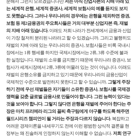
문해서 그런지 모르겠습니다만
저는 아직 산업자본의 지배 아래 있
는 세계적 은행, 세계적 증권사, 세계적 보험사의 예를 듣지도 보지
도 못했습니다. 그러나 우리나라의 경우에는 은행을 제외하면 증권,
보험 등 제2금융권의 주요회사들은 거의 대부분 산업자본 즉, 재벌
의 지배 아래 있습니다.
이래도 저희 나라가 전세계에서 금융과 산업
이 가장 철저히 분리된 나라라고 할 수 있겠습니까. 그리고 불행히도
재벌의 지배 아래 있는 우리나라의 증권사, 보험사들은 비록 국내시
장에서는 1류 행세를 하지만 국제시장에서는 2류, 3류 수준에 불과
한 실정입니다. 재벌의 소유를 금지했기 때문에 우리나라 증권사, 보
험사가 세계시장에서 2류, 3류에 머물러 있는 것이 아닙니다. 이래도
재벌의 은행소유를 금지하고 있기 때문에 우리나라의 금융산업이
국제적인 수준으로 발전하지 못한다고 할 수 있습니까.
그렇게 주장
하기 전에 우선 재벌들은 자기들이 소유한 증권사, 보험사를 국제경
쟁력을 갖춘 글로벌 금융사로 만들어야 합니다. 그런 능력이 있다는
것을 보여야 합니다. 그렇지 않다면 은행을 재벌에 주어야 한다는 주
장은 마치 프리메라 리그의 꼴찌 축구팀에게 야구를 하도록 해주면
월드시리즈 챔피언이 될 거라는 주장과 다르지 않습니다.
복잡하고
어려운 경제이론을 내세우기도 전에 이런 평범한 상식적 결론을 현
정부는 왜 진솔하게 인정하지 않는지 이해할 수 없습니다.
저희 연구