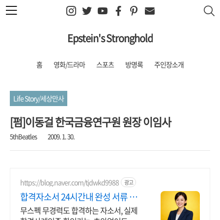
본문 바로가기
Epstein's Stronghold
홈
영화/드라마
스포츠
방명록
주인장소개
Life Story/세상만사
[펌]이동걸 한국금융연구원 원장 이임사
5thBeatles
2009. 1. 30.
https://blog.naver.com/tjdwkd9988
광고
합격자소서 24시간내 완성 서류 합
격의 비밀
무스펙 무경력도 합격하는 자소서, 실제