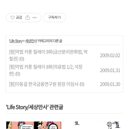
공감
구독하기
'
Life Story
>
세상만사
' 카테고리의 다른 글
[펌]악법 카툰 릴레이 9화(금산분리완화법, 박
2009.02.02
철권)
(0)
[펌]악법 카툰 릴레이 8화(의료법 1/2, 석정
2009.01.31
현)
(0)
[펌]이동걸 한국금융연구원 원장 이임사
2009.01.30
(0)
'Life Story/세상만사' 관련글