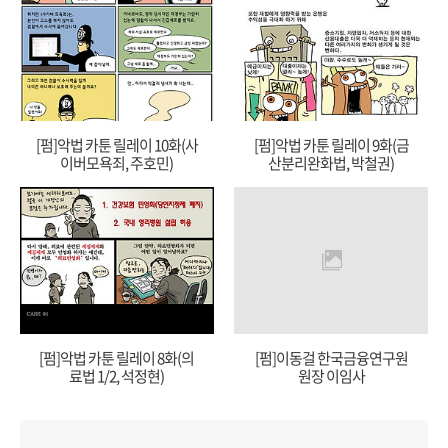
[펌]악법 카툰 릴레이 10화(사
[펌]악법 카툰 릴레이 9화(금
이버모욕죄, 주호민)
산분리완화법, 박철권)
[펌]악법 카툰 릴레이 8화(의
[펌]이동걸 한국금융연구원
료법 1/2, 석정현)
원장 이임사