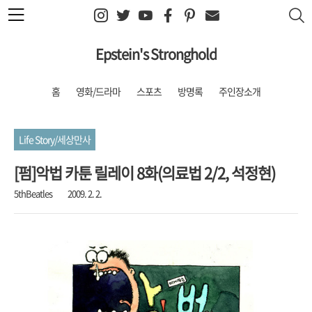
본문 바로가기
Epstein's Stronghold
홈
영화/드라마
스포츠
방명록
주인장소개
Life Story/세상만사
[펌]악법 카툰 릴레이 8화(의료법 2/2, 석정현)
5thBeatles
2009. 2. 2.