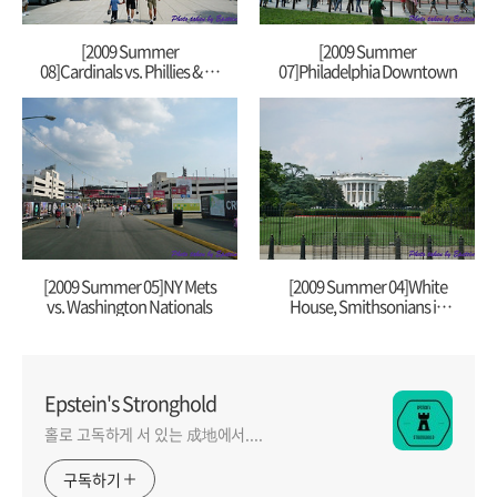
[2009 Summer
[2009 Summer
08]Cardinals vs. Phillies & 박
07]Philadelphia Downtown
찬호
[2009 Summer 05]NY Mets
[2009 Summer 04]White
vs. Washington Nationals
House, Smithsonians in
Mall East
Epstein's Stronghold
홀로 고독하게 서 있는 成地에서....
구독하기