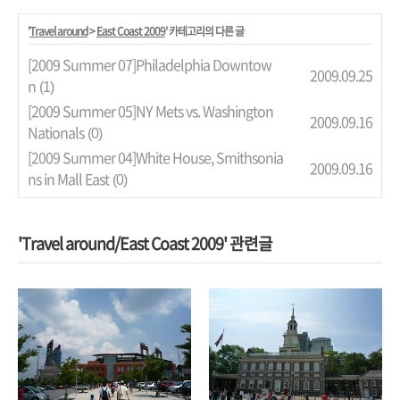
'
Travel around
>
East Coast 2009
' 카테고리의 다른 글
[2009 Summer 07]Philadelphia Downtow
2009.09.25
n
(1)
[2009 Summer 05]NY Mets vs. Washington
2009.09.16
Nationals
(0)
[2009 Summer 04]White House, Smithsonia
2009.09.16
ns in Mall East
(0)
'Travel around/East Coast 2009' 관련글