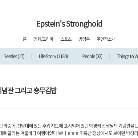
Epstein's Stronghold
홈
영화/드라마
스포츠
방명록
주인장소개
Beatles
(17)
Life Story
(1180)
People
(32)
Things to 
 기념관 그리고 충무김밥
던 와중에, 전망대에 있는 주위 지도에 표시되어 있던 박경리 선생님의 기념관을 
키는대로 달리는 겨울바다 여행이었다 보니 ㅎㅎㅎ 미륵산 정상에서도 보이던 박경