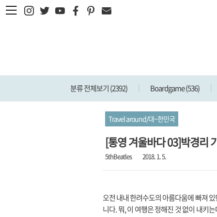
본문 바로가기
분류 전체보기
(2392)
Boardgame
(536)
Travel around/대~한민국
[통영 겨울바다 03]박경리
5thBeatles
2018. 1. 5.
오전 내내 한려수도의 아름다움에 빠져 있
니다. 뭐, 이 여행은 정해진 것 없이 내