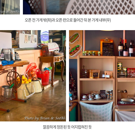
오픈 전 가게 밖(좌)과 오픈 런으로 들어간 뒤 본 가게 내부(우)
깔끔하게 정돈된 듯 어지럽혀진 듯