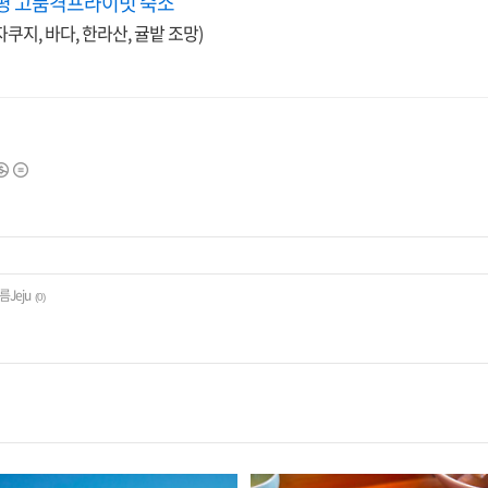
평 고품격프라이빗 숙소
쿠지, 바다, 한라산, 귤밭 조망)
Jeju
(0)