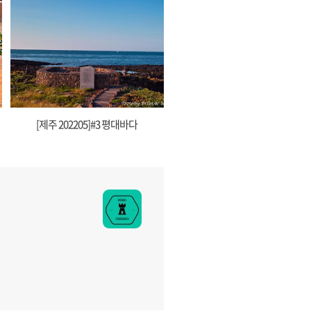
[제주 202205]#3 평대바다