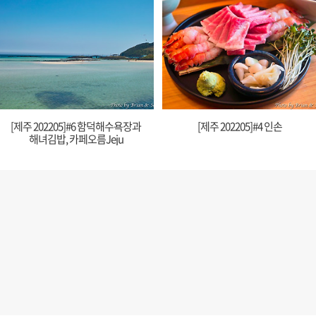
[제주 202205]#6 함덕해수욕장과
[제주 202205]#4 인손
해녀김밥, 카페오름Jeju