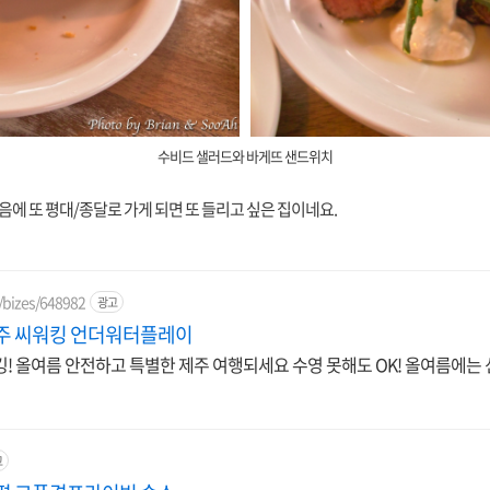
수비드 샐러드와 바게뜨 샌드위치
음에 또 평대/종달로 가게 되면 또 들리고 싶은 집이네요.
/bizes/648982
광고
제주 씨워킹 언더워터플레이
! 올여름 안전하고 특별한 제주 여행되세요 수영 못해도 OK! 올여름에는 
고