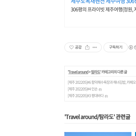
제주도독채펜션 제주여행 306
306평의 프라이빗 제주여행(정원, 자
공감
구독하기
'
Travel around
>
탐라도
' 카테고리의 다른 글
[제주 202205]#6 함덕해수욕장과 해녀김밥, 카페오름
[제주 202205]#4 인손
(0)
[제주 202205]#3 평대바다
(0)
'Travel around/탐라도' 관련글