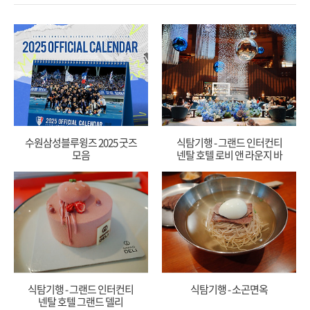
수원삼성블루윙즈 2025 굿즈
식탐기행 - 그랜드 인터컨티
모음
넨탈 호텔 로비 앤 라운지 바
식탐기행 - 그랜드 인터컨티
식탐기행 - 소곤면옥
넨탈 호텔 그랜드 델리