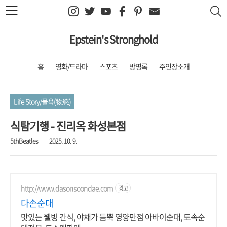
본문 바로가기
Epstein's Stronghold
홈
영화/드라마
스포츠
방명록
주인장소개
Life Story/물욕(物慾)
식탐기행 - 진리옥 화성본점
5thBeatles
2025. 10. 9.
http://www.dasonsoondae.com
광고
다손순대
맛있는 웰빙 간식, 야채가 듬뿍 영양만점 아바이순대, 토속순