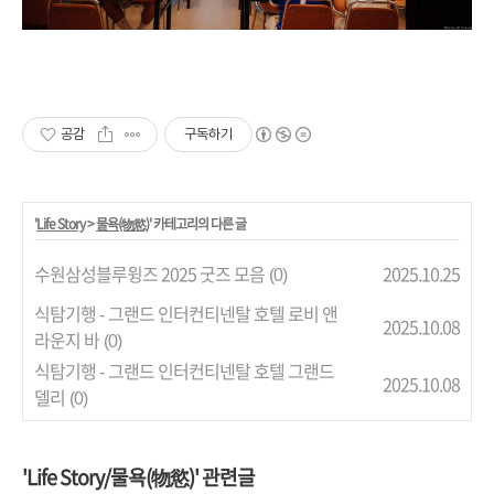
공감
구독하기
'
Life Story
>
물욕(物慾)
' 카테고리의 다른 글
수원삼성블루윙즈 2025 굿즈 모음
2025.10.25
(0)
식탐기행 - 그랜드 인터컨티넨탈 호텔 로비 앤
2025.10.08
라운지 바
(0)
식탐기행 - 그랜드 인터컨티넨탈 호텔 그랜드
2025.10.08
델리
(0)
'Life Story/물욕(物慾)' 관련글