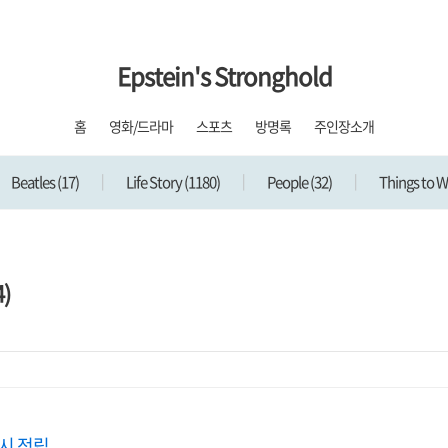
Epstein's Stronghold
홈
영화/드라마
스포츠
방명록
주인장소개
Beatles
(17)
Life Story
(1180)
People
(32)
Things to 
)
시 적립