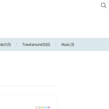
Watch
(5)
Travel around
(616)
Music
(3)