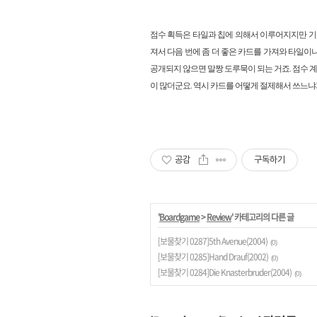
점수 획득은 타일과 칩에 의해서 이루어지지만 기
져서 다음 번에 좀 더 좋은 카드를 가져와 타일이
공개되지 않으면 말짱 도루묵이 되는 거죠. 점수 
이 많더군요. 역시 카드를 어떻게 절제해서 쓰느냐가 A
공감
구독하기
'
Boardgame
>
Review
' 카테고리의 다른 글
[보물찾기 0287]5th Avenue(2004)
(0)
[보물찾기 0285]Hand Drauf(2002)
(0)
[보물찾기 0284]Die Knasterbruder(2004)
(0)