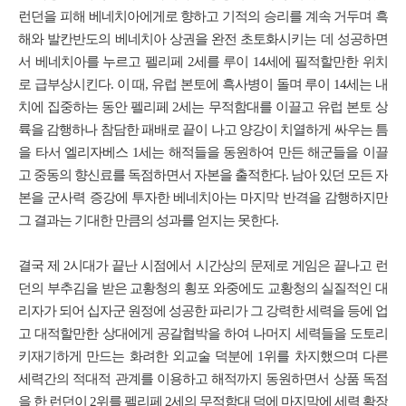
런던을 피해 베네치아에게로 향하고 기적의 승리를 계속 거두며 흑
해와 발칸반도의 베네치아 상권을 완전 초토화시키는 데 성공하면
서 베네치아를 누르고 펠리페 2세를 루이 14세에 필적할만한 위치
로 급부상시킨다. 이 때, 유럽 본토에 흑사병이 돌며 루이 14세는 내
치에 집중하는 동안 펠리페 2세는 무적함대를 이끌고 유럽 본토 상
륙을 감행하나 참담한 패배로 끝이 나고 양강이 치열하게 싸우는 틈
을 타서 엘리자베스 1세는 해적들을 동원하여 만든 해군들을 이끌
고 중동의 향신료를 독점하면서 자본을 출적한다. 남아 있던 모든 자
본을 군사력 증강에 투자한 베네치아는 마지막 반격을 감행하지만
그 결과는 기대한 만큼의 성과를 얻지는 못한다.
결국 제 2시대가 끝난 시점에서 시간상의 문제로 게임은 끝나고 런
던의 부추김을 받은 교황청의 횡포 와중에도 교황청의 실질적인 대
리자가 되어 십자군 원정에 성공한 파리가 그 강력한 세력을 등에 업
고 대적할만한 상대에게 공갈협박을 하여 나머지 세력들을 도토리
키재기하게 만드는 화려한 외교술 덕분에 1위를 차지했으며 다른
세력간의 적대적 관계를 이용하고 해적까지 동원하면서 상품 독점
을 한 런던이 2위를 펠리페 2세의 무적함대 덕에 마지막에 세력 확장