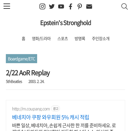
본문 바로가기
Epstein's Stronghold
홈
영화/드라마
스포츠
방명록
주인장소개
Boardgame/ETC
2/22 AoR Replay
5thBeatles
2003. 2. 24.
http://m.coupang.com
광고
베네치아 쿠팡 와우회원 5% 캐시 적립
바쁜 일상, 베네치아, 손쉽게 근사한 한 끼를 준비하세요. 로