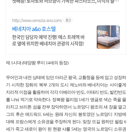
켓배송! 토마토와 허브향이 가득한 파스타소스, 미식의 즐거
움을 더해줍니다.
http://www.venezia-ano.com/
광고
베네치아 a&o 호스텔
한국인 담당자 예약 진행! 메스 트레역 바
로 옆에 위치한 베네치아 관광의 시작점!
제 1시대 (태양왕 루이 14세의 등장)
무어인과 내전 상태에 있던 아라곤 왕국, 교황청을 등에 업고 성장하
기 시작한 장화의 북부 2개의 도시 제노바와 베네치아는 사이좋게
지리적 이점을 활용하여 각각 이베리아 반도, 이태리 반도, 발칸반도
를 나눠 먹기로 약속한다. 정복왕 윌리엄 1세가 앵글로 색슨 족을 물
리치고 브리튼 섬을 전부 장악하면서 노르망디 왕조의 새 장을 열고
그의 후손 에드워드 6세는 원래 자신의 봉토였던 노르망디 지방에
대해 프랑스에게 소유권을 주장하게 된다. 맞장 뜨길 원하던 필립 6
세가 죽고 새로이 왕이 된 현왕 샤를 5세는 영국의 노르망디 소유권