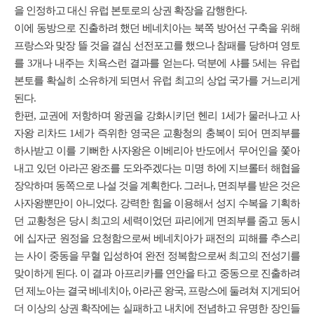
을 인정하고 대신 유럽 본토로의 상권 확장을 감행한다.
이에 동방으로 진출하려 했던 베네치아는 북쪽 방어선 구축을 위해
프랑스와 맞장 뜰 것을 결심 선전포고를 했으나 참패를 당하며 영토
를 3개나 내주는 치욕스런 결과를 얻는다. 덕분에 샤를 5세는 유럽
본토를 확실히 소유하게 되면서 유럽 최고의 상업 국가를 거느리게
된다.
한편, 교권에 저항하며 왕권을 강화시키던 헨리 1세가 물러나고 사
자왕 리차드 1세가 즉위한 영국은 교황청의 충복이 되어 면죄부를
하사받고 이를 기뻐한 사자왕은 이베리아 반도에서 무어인을 쫓아
내고 있던 아라곤 왕조를 도와주겠다는 미명 하에 지브롤터 해협을
장악하며 동쪽으로 나설 것을 계획한다. 그러나, 면죄부를 받은 것은
사자왕뿐만이 아니었다. 강력한 힘을 이용해서 성지 수복을 기획하
던 교황청은 당시 최고의 세력이었던 파리에게 면죄부를 줌고 동시
에 십자군 원정을 요청함으로써 베네치아가 패전의 피해를 추스리
는 사이 중동을 무혈 입성하여 완전 정복함으로써 최고의 전성기를
맞이하게 된다. 이 결과 아프리카를 연안을 타고 중동으로 진출하려
던 제노아는 결국 베네치아, 아라곤 왕국, 프랑스에 둘려쳐 지게되어
더 이상의 상권 확작에는 실패하고 내치에 전념하고 유명한 장인들