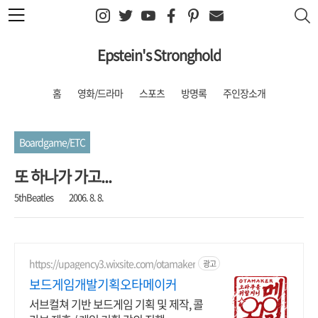
본문 바로가기
Epstein's Stronghold
홈
영화/드라마
스포츠
방명록
주인장소개
Boardgame/ETC
또 하나가 가고...
5thBeatles
2006. 8. 8.
https://upagency3.wixsite.com/otamaker
광고
보드게임개발기획오타메이커
서브컬쳐 기반 보드게임 기획 및 제작, 콜