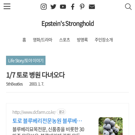
본문 바로가기
Epstein's Stronghold
홈
영화/드라마
스포츠
방명록
주인장소개
Life Story/토야 이야기
1/7 토로 병원 다녀오다
5thBeatles
2003. 1. 7.
http://www.dcfarm.co.kr/
광고
토로 블루베리전문농원 블루베리묘
목 농자재 영양제
블루베리묘목전문, 신품종을 비롯한 30