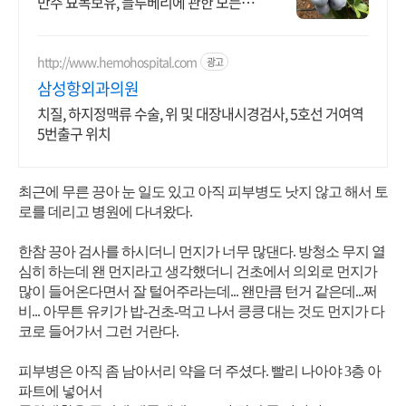
만주 묘목보유, 블루베리에 관한 모든것
제공.
http://www.hemohospital.com
광고
삼성항외과의원
치질, 하지정맥류 수술, 위 및 대장내시경검사, 5호선 거여역
5번출구 위치
최근에 무른 끙아 눈 일도 있고 아직 피부병도 낫지 않고 해서 토
로를 데리고 병원에 다녀왔다.
한참 끙아 검사를 하시더니 먼지가 너무 많댄다. 방청소 무지 열
심히 하는데 왠 먼지라고 생각했더니 건초에서 의외로 먼지가
많이 들어온다면서 잘 털어주라는데... 왠만큼 턴거 같은데...쩌
비... 아무튼 유키가 밥-건초-먹고 나서 킁킁 대는 것도 먼지가 다
코로 들어가서 그런 거란다.
피부병은 아직 좀 남아서리 약을 더 주셨다. 빨리 나아야 3층 아
파트에 넣어서