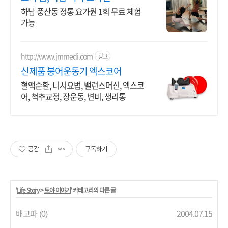
하남 풍산동 정통 요가원 1회 무료 체험
가능
http://www.jmmedi.com
광고
신제품 붕어운동기 엑스코어
혈액순환, 니시요법, 밸런스머신, 엑스코
어, 척추교정, 장운동, 변비, 생리통
공감
구독하기
'
Life Story
>
토야 이야기
' 카테고리의 다른 글
배고파
2004.07.15
(0)