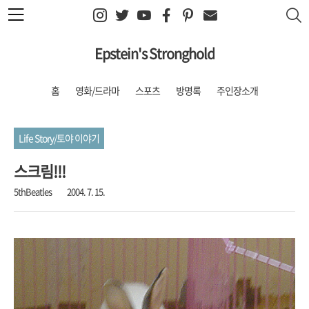
본문 바로가기
Epstein's Stronghold
홈
영화/드라마
스포츠
방명록
주인장소개
Life Story/토야 이야기
스크림!!!
5thBeatles
2004. 7. 15.