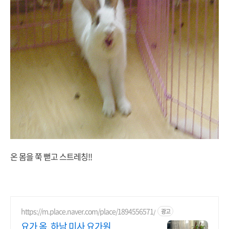
온 몸을 쭉 뻗고 스트레칭!!
https://m.place.naver.com/place/1894556571/
광고
요가 옴, 하남 미사 요가원