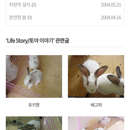
차양막 설치
2004.05.21
(0)
완연한 봄
2004.04.16
(0)
'Life Story/토야 이야기' 관련글
유키짱
배고파