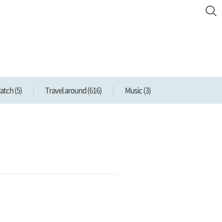
Watch
(5)
Travel around
(616)
Music
(3)