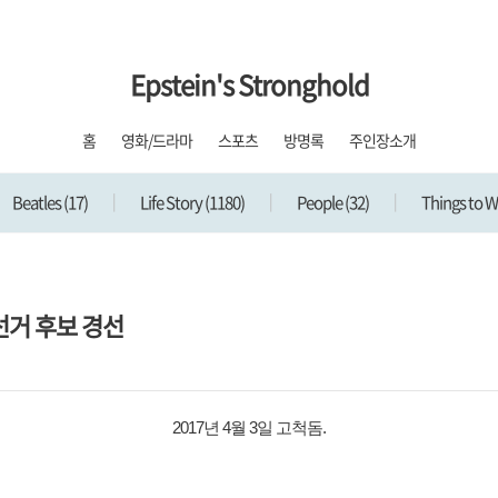
Epstein's Stronghold
홈
영화/드라마
스포츠
방명록
주인장소개
Beatles
(17)
Life Story
(1180)
People
(32)
Things to 
선거 후보 경선
2017년 4월 3일 고척돔.