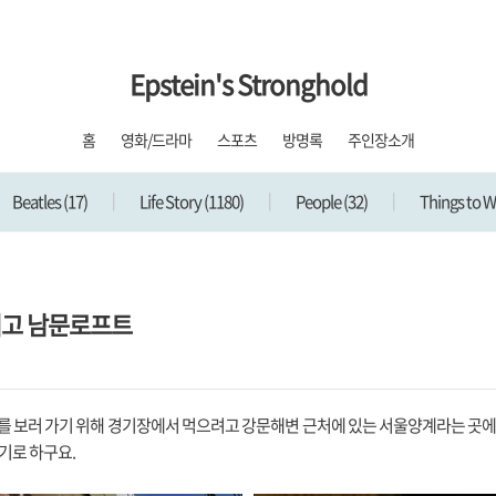
Epstein's Stronghold
홈
영화/드라마
스포츠
방명록
주인장소개
Beatles
(17)
Life Story
(1180)
People
(32)
Things to 
리고 남문로프트
를 보러 가기 위해 경기장에서 먹으려고 강문해변 근처에 있는 서울양계라는 곳에
쓰기로 하구요.