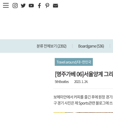
본문 바로가기
분류 전체보기
(2392)
Boardgame
(536)
Travel around/대~한민국
[명주가베 06]서울양계 그
5thBeatles
2023. 1. 24.
보헤미안에서 커피를 즐긴 후에 원정 경기
구 경기 사진은 제 Sports관련 블로그에 