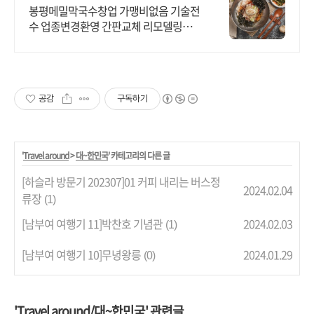
봉평메밀막국수창업 가맹비없음 기술전
수 업종변경환영 간판교체 리모델링소
자본창업
공감
구독하기
'
Travel around
>
대~한민국
' 카테고리의 다른 글
[하슬라 방문기 202307]01 커피 내리는 버스정
2024.02.04
류장
(1)
[남부여 여행기 11]박찬호 기념관
2024.02.03
(1)
[남부여 여행기 10]무녕왕릉
2024.01.29
(0)
'Travel around/대~한민국' 관련글