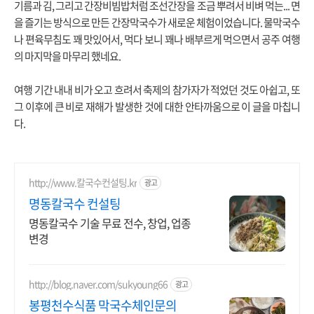
기름과 김, 그리고 간장비빔밥처럼 조선간장을 조금 뿌려서 비벼 먹는... 면
을 즐기는 방식으로 만든 간장막국수가 새로운 체험이었습니다. 물막국수
나 편육무침도 꽤 맛있어서, 먹다 보니 꽤나 배부르게 먹으면서 공주 여행
의 마지막을 마무리 했네요.
여행 기간 내내 비가 오고 흐려서 축제의 참가자가 적었던 것도 아쉽고, 또
그 이후에 큰 비로 재해가 발생한 것에 대한 안타까움으로 이 글을 마칩니
다.
http://www.칼국수컨설팅.kr
광고
명동칼국수 컨설팅
명동칼국수 기술 무료 전수, 창업, 업종
변경
http://blog.naver.com/sukyoung66
광고
봉평천수식품 막국수체인문의