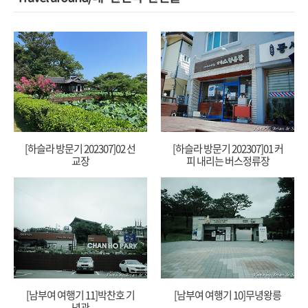
[하슬라 방문기 202307]02 선
[하슬라 방문기 202307]01 커
교장
피 내리는 버스정류장
[남부여 여행기 11]박찬호 기
[남부여 여행기 10]무녕왕릉
념관