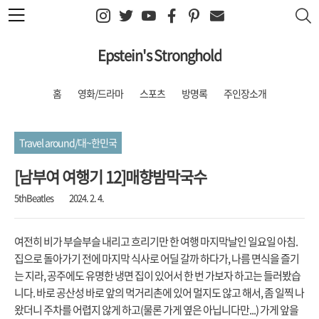
본문 바로가기
Epstein's Stronghold
홈
영화/드라마
스포츠
방명록
주인장소개
Travel around/대~한민국
[남부여 여행기 12]매향밤막국수
5thBeatles
2024. 2. 4.
여전히 비가 부슬부슬 내리고 흐리기만 한 여행 마지막날인 일요일 아침.
집으로 돌아가기 전에 마지막 식사로 어딜 갈까 하다가, 나름 면식을 즐기
는 지라, 공주에도 유명한 냉면 집이 있어서 한 번 가보자 하고는 들러봤습
니다. 바로 공산성 바로 앞의 먹거리촌에 있어 멀지도 않고 해서, 좀 일찍 나
왔더니 주차를 어렵지 않게 하고(물론 가게 옆은 아닙니다만...) 가게 앞을