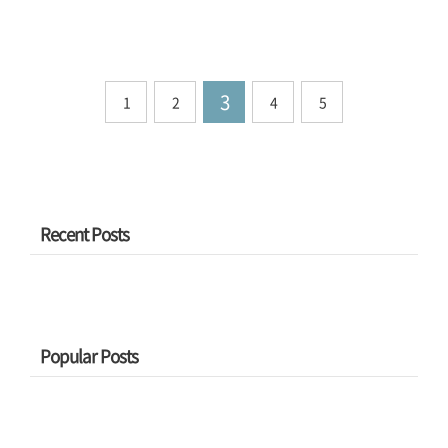
는 Bar의 구현 상에 ..
올린지 얼마 안 되서 또 Traffic Jam
보름쯤에는 900을 찍더니... 지난 주
이 생기냐고!!!!4/30일 밤에 Traffic이
에는 2000을 찍어 버렸네...덕분에 저
걸렸었는데.. 혹시 어제(5/1)도 Traffic
번달까지 3만명 겨우 넘겼는데 이번
이 걸렸나요?아, 이것 참 큰일일세...
달은 벌써 3만명이네... 그니까 블로그
3
1
2
4
5
생기고 들어온 사람 수가 7만이 되어
가는데 그중 거진 40%가 넘는 수가
이번 달에 들어왔다는 얘기...도대체
무슨 일이지? 리퍼러 보면 이상한 곳
도 없고... 그렇다고 스팸 공격 받는 것
도 아니고.. 들어오는 사람도 뻔한데...
Recent Posts
거참...@나중에 10만 되면 무슨 행사
라도 해야겠다. 예전에 BBS할 때 하던
거처럼 말이지...
Popular Posts