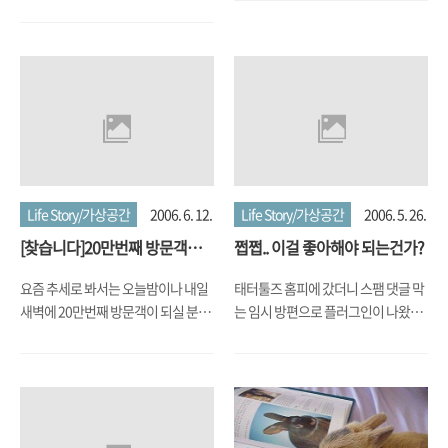
없네요.
server.Reference
#18.9cd735d3.1151203932.1a702b7
어제 후배 녀석 생일잔치 다녀오느라
16강 첫 2경기, 특히나 MEX vs. ARG
의 경기 Report를 보고 싶어서
FIFA.com에 접속했더니, 저런 메시
지가 나오네... 음 이제 한국 IP로는
FIFA.com에 접속 못하는 건가?
Life Story/가상공간
2006. 6. 12.
Life Story/가상공간
2006. 5. 26.
[찾습니다]20만번째 방문객이
쩝쩝.. 이걸 좋아해야 되는건가?
되신 분...
요즘 추세로 봐서는 오늘밤이나 내일
태터툴즈 홈피에 갔더니 스팸 댓글 막
새벽에 20만번째 방문객이 되실 분이
는 임시 방편으로 플러그인이 나왔다
생길 거 같네요. 혹시 그 순간을 차지
길래... 내용을 찬찬히 읽는데 내용은
하는 분이 생기면 오른쪽 아래
대충 이 스팸 댓글이 전부 영어로만 쓰
Counter 부분이 나오도록 화면을 캡
여지고 있어서 이걸 어케 한다고 나와
쳐해서 저에게 연락을 주세요. 혹시 아
있는데... 그 내용 중 마지막 문장이 제
나요? 제가 뭘 해 드릴지?
일 눈길을 끌었는데 웃어야 할 지 울어