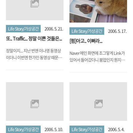
야 할 지 잘 모르겠다. 스팸 트랙백, 스
팸 커멘트 안달린다고 좋아하시면 안
됩니다. 그만큼 구글에 높은 노출도를
가지는 글을 안쓰셨다는 반증입니다
용 ^^ 쩝쩝쩝.... 제길슨이다...
Life Story/가상공간
2006. 5. 21.
Life Story/가상공간
2006. 5. 17.
또.. Traffic... 정말 이쁜 것들은...
[펌]아고.. 이뻐라...
정말이지... 지난 번엔 이나영 동영상
Naver 메인 화면에 조그맣게 Link가
이더니 이번엔 한가인 동영상 때문에
있어서 들어갔더니 붐업인지 뭔지에
사람들이 또 링크를 걸어서 무려 3.5G
올라온 사진... 아고.... 다시 애기들 키
나 되는 Traffic을 단 10시간만에
웠으면 좋겠다.. 아고아고.... 눈에 넣
down시켜버렸다. 진짜 동영상 링크
어도 안 아플 거 같애....
못 걸게 하는 방법은 없나? 일단 그 동
영상 화일 지우고 다른 쪽으로 링크를
걸긴 했는데... 이거 내 홈피에 내 맘대
로 동영상도 못 올리고... 진짜.. 어케
방법 없나? 누구 블로그나 네트웍 관
리 잘 아시는 분? Help..
Life Story/가상공간
2006. 5. 10.
Life Story/가상공간
2006. 5. 4.