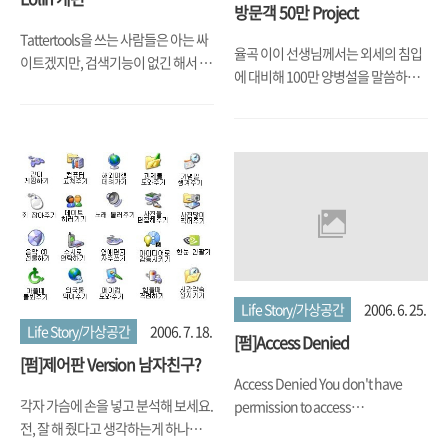
방문객 50만 Project
Tattertools을 쓰는 사람들은 아는 싸
율곡 이이 선생님께서는 외세의 침입
이트겠지만, 검색기능이 없긴 해서 불
에 대비해 100만 양병설을 말씀하셨
편하긴 했어도, 마치 Allblog처럼 가
는데... 딱 그 절반인 50만이 조만간 제
입된 이들(정확히 말하면 Tattertools
블로그에 발을 담궜다 가게 되네요. 뭐
를 쓰는 이들)의 글이 자동적으로 등
그 중 대부분은 검색하다 걸린 거긴 하
록되는 싸이트인데, 나름 Surfing할
지만 아무튼... 이제 카운터도 Plugin
때 심심하면 들어가 최근 Blogger들
을 깔아서 실시간으로 바뀌니... 이번
은 뭐하나 구경하던 싸이트였다. 한동
엔 정말 50만번째 들어오시는 분은 화
안 개편한다고 안 되었는데, 드디어
면 캡쳐 꼭 부탁드려요. @선물 없냐는
Open을 했는데... TEXT만 잔뜩 나오
얘기 하지 말고 맘을 곱게 씁시다..
던 화면이 저렇게 따뜻하게 변했다. 가
(^^)
장 불만이던 검색도 되고.... 아 이제
Life Story/가상공간
2006. 6. 25.
Surfing하다 심심하면 갈 곳이 또 생
Life Story/가상공간
2006. 7. 18.
겼다... ㅋㅋㅋ
[펌]Access Denied
[펌]제어판 Version 남자친구?
Access Denied You don't have
각자 가슴에 손을 넣고 분석해 보세요.
permission to access
전, 잘 해 줬다고 생각하는게 하나도
"http://www.fifa.com/" on this