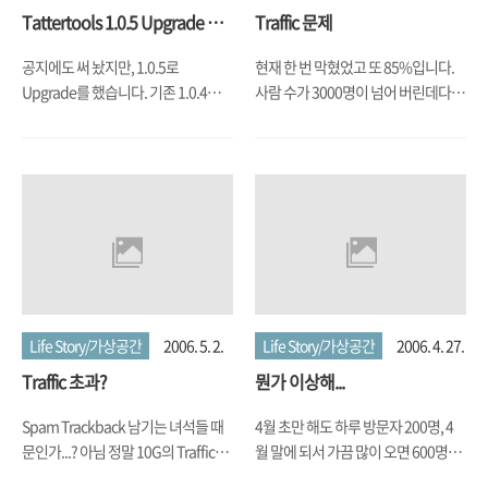
Tattertools 1.0.5 Upgrade 소
Traffic 문제
감
공지에도 써 놨지만, 1.0.5로
현재 한 번 막혔었고 또 85%입니다.
Upgrade를 했습니다. 기존 1.0.4를
사람 수가 3000명이 넘어 버린데다가
쓰는 사람들은 덮어 씌운 다음에 '블로
어제 노래 하나 올린 거 때문에 문제가
그 주소/checkup'으로 check 작업만
심각하네요... 일단 Traffic을 4G까지
해주면 바로 Upgrade가 끝나죠. 아무
늘렸는데.... 안 될 꺼 같아서 또
튼, Upgrade를 한 가장 큰 이유는 바
upgrade 예정입니다. 근데 이건 서버
로 Spam Trackback이었습니다. 방
이전 하는 거라서 갑자기 안되는 상황
문자가 3000명 수준을 도달하게 되니
이 생길지도 모르겠네요. 뭐... 지금도
이거 맨날 뭘 사라는 특히 viagra 말이
안 되긴 마찬가지지만요.. 암튼 갑자
죠... 암튼 이런 Spam 때문에 골치였
기 안 되면 그냥... 다음날 놀러와 주세
는데, 단 하룻 밤새이지만 Spam이 달
요. @저도 미치겠습니다. 이거 때문
리는 게 주로 밤 시간인 걸 감안하면
에...
Life Story/가상공간
2006. 5. 2.
Life Story/가상공간
2006. 4. 27.
하나도 안 생긴게 일단 맘에 듭니다.
Traffic 초과?
뭔가 이상해...
원리는 잘 모르겠네요. Trackback한
site url을 확인하는 시스템이라고 하
Spam Trackback 남기는 녀석들 때
4월 초만 해도 하루 방문자 200명, 4
는데 말이죠. 근데, 한가지 문제는 불
문인가...? 아님 정말 10G의 Traffic을
월 말에 되서 가끔 많이 오면 600명이
여시에서 글 Loading 상태를 표기하
하루만에 채운 건가?도대체 왜 Traffic
던게, 5월에는 500대부터 출발해서