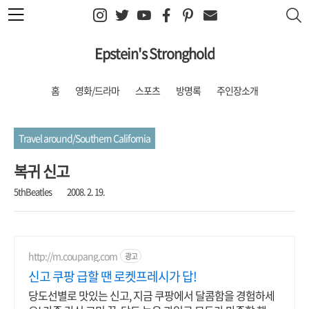
본문 바로가기
Epstein's Stronghold
홈
영화/드라마
스포츠
방명록
주인장소개
Travel around/Southern California
복귀 신고
5thBeatles
2008. 2. 19.
http://m.coupang.com
광고
신고 쿠팡 급할 땐 로켓프레시가 답!
당도선별로 맛있는 신고, 지금 쿠팡에서 달콤함을 경험하세