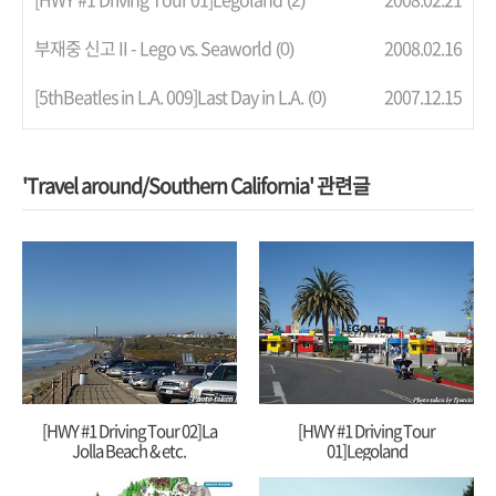
(2)
부재중 신고 II - Lego vs. Seaworld
2008.02.16
(0)
[5thBeatles in L.A. 009]Last Day in L.A.
2007.12.15
(0)
'Travel around/Southern California' 관련글
[HWY #1 Driving Tour 02]La
[HWY #1 Driving Tour
Jolla Beach & etc.
01]Legoland