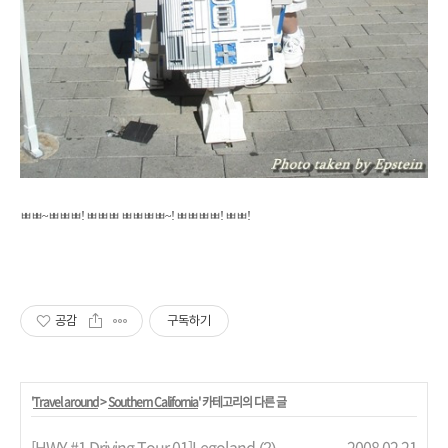
ㅃㅃ~ㅃㅃㅃ! ㅃㅃㅃ ㅃㅃㅃㅃ~! ㅃㅃㅃㅃ! ㅃㅃ!
공감
구독하기
'
Travel around
>
Southern California
' 카테고리의 다른 글
[HWY #1 Driving Tour 01]Legoland
2008.02.21