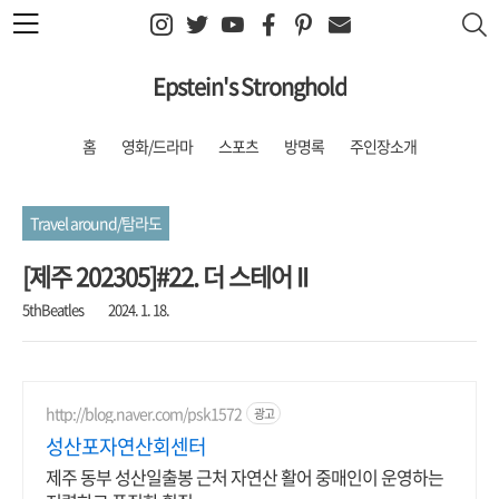
본문 바로가기
Epstein's Stronghold
홈
영화/드라마
스포츠
방명록
주인장소개
Travel around/탐라도
[제주 202305]#22. 더 스테어 II
5thBeatles
2024. 1. 18.
http://blog.naver.com/psk1572
광고
성산포자연산회센터
제주 동부 성산일출봉 근처 자연산 활어 중매인이 운영하는