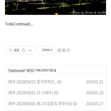
To Be Continued....
공감
구독하기
'
Travel around
>
탐라도
' 카테고리의 다른 글
[제주 202305]#23. 정기여객선...
2024.01.21
(0)
[제주 202305]#21. 더 스테어 I
2024.01.18
(0)
[제주 202305]#20. 봉그리김밥 & 청파식당
2024.01.17
(0)