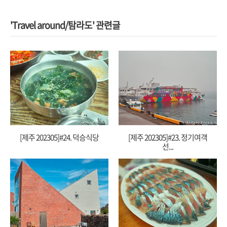
'Travel around/탐라도' 관련글
[제주 202305]#24. 덕승식당
[제주 202305]#23. 정기여객
선...