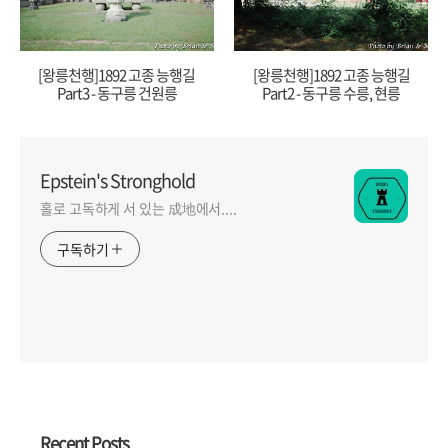
[왕릉천행]1892 고종 능행길
[왕릉천행]1892 고종 능행길
Part3 - 동구릉 건원릉
Part2 - 동구릉 수릉, 현릉
Epstein's Stronghold
홀로 고독하게 서 있는 成地에서....
구독하기
Recent Posts