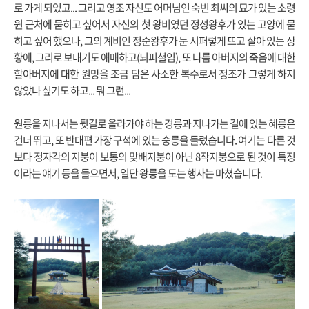
로 가게 되었고... 그리고 영조 자신도 어머님인 숙빈 최씨의 묘가 있는 소령
원 근처에 묻히고 싶어서 자신의 첫 왕비였던 정성왕후가 있는 고양에 묻
히고 싶어 했으나, 그의 계비인 정순왕후가 눈 시퍼렇게 뜨고 살아 있는 상
황에, 그리로 보내기도 애매하고(뇌피셜임), 또 나름 아버지의 죽음에 대한
할아버지에 대한 원망을 조금 담은 사소한 복수로서 정조가 그렇게 하지
않았나 싶기도 하고... 뭐 그런...
원릉을 지나서는 뒷길로 올라가야 하는 경릉과 지나가는 길에 있는 혜릉은
건너 뛰고, 또 반대편 가장 구석에 있는 숭릉을 들렀습니다. 여기는 다른 것
보다 정자각의 지붕이 보통의 맞배지붕이 아닌 8작지붕으로 된 것이 특징
이라는 얘기 등을 들으면서, 일단 왕릉을 도는 행사는 마쳤습니다.