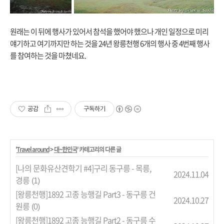
원래는 이 뒤에 행사가 있어서 참석을 했어야 했으나 개인 일정으로 미리
얘기하고 여기까지만 하는 것을 24년 왕릉천행 6개의 행사 중 4번째 행사
를 참여하는 것을 마쳤네요.
공감
구독하기
'
Travel around
>
대~한민국
' 카테고리의 다른 글
[나의 문화유산견학기 #4]구리 동구릉 - 목릉,
2024.11.04
경릉
(1)
[왕릉천행]1892 고종 능행길 Part3 - 동구릉 건
2024.10.27
원릉
(0)
[왕릉천행]1892 고종 능행길 Part2 - 동구릉 수