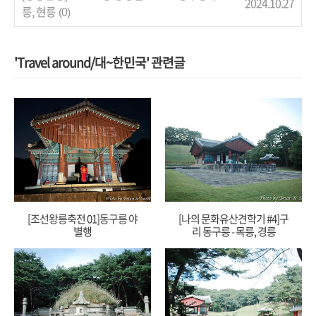
2024.10.27
릉, 현릉
(0)
'Travel around/대~한민국' 관련글
[조선왕릉축전 01]동구릉 야
[나의 문화유산견학기 #4]구
별행
리 동구릉 - 목릉, 경릉