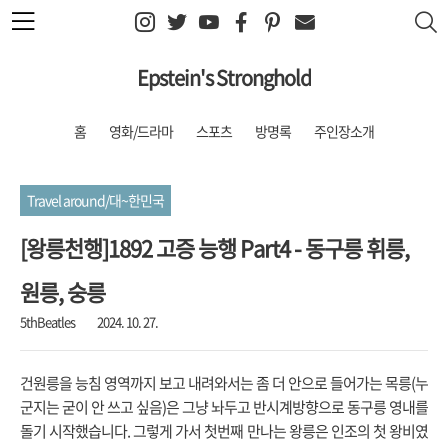
본문 바로가기
Epstein's Stronghold
홈
영화/드라마
스포츠
방명록
주인장소개
Travel around/대~한민국
[왕릉천행]1892 고증 능행 Part4 - 동구릉 휘릉,
원릉, 숭릉
5thBeatles
2024. 10. 27.
건원릉을 능침 영역까지 보고 내려와서는 좀 더 안으로 들어가는 목릉(누
군지는 굳이 안 쓰고 싶음)은 그냥 놔두고 반시계방향으로 동구릉 영내를
돌기 시작했습니다. 그렇게 가서 첫번째 만나는 왕릉은 인조의 첫 왕비였