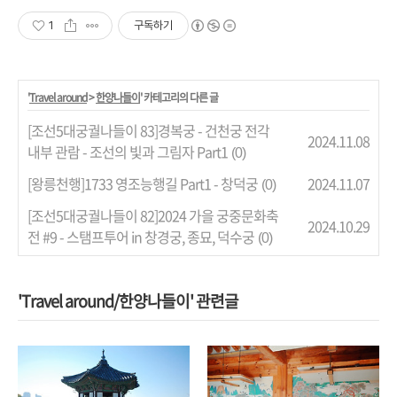
1
구독하기
'
Travel around
>
한양나들이
' 카테고리의 다른 글
[조선5대궁궐나들이 83]경복궁 - 건천궁 전각
2024.11.08
내부 관람 - 조선의 빛과 그림자 Part1
(0)
[왕릉천행]1733 영조능행길 Part1 - 창덕궁
2024.11.07
(0)
[조선5대궁궐나들이 82]2024 가을 궁중문화축
2024.10.29
전 #9 - 스탬프투어 in 창경궁, 종묘, 덕수궁
(0)
'Travel around/한양나들이' 관련글