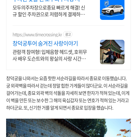
주차장 최대 80% 할인
모두의주차장으로종묘 빠르게 해결! 신
규 할인 주차권으로 저렴하게 결제하세
요
https://www.timecrossing.kr
광고
창덕궁투어 숨겨진 사랑이야기
관람객 참여형! 입체음향 헤드셋, 호위무
사 배우 도슨트와의 왕실의 사랑 시간여
행
창덕궁을 나와서는 요즘 핫한 서순라길을 따라서 종묘로 이동했습니다.
궁 외곽벽을 따라서 걷는데 정말 힙한 가게들이 많더군요. 이 서순라길을
걸어가는데, 종묘 외곽 벽의 석돌을 자세히 보면 한자가 적혀 있는데, 이게
이 벽을 만든 또는 보수한 그 해의 육십갑자 또는 연호가 적혀 있는 거라고
하더군요. 또, 신기한 거를 알게 되면서 종묘로 입장을 했습니다.