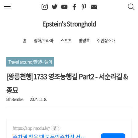
본문 바로가기
Epstein's Stronghold
홈
영화/드라마
스포츠
방명록
주인장소개
Travel around/한양나들이
[왕릉천행]1733 영조능행길 Part2 - 서순라길 &
종묘
5thBeatles
2024. 11. 8.
https://app.modu.kr/
광고
주차권 찾을 땐 모두의주차장 서울