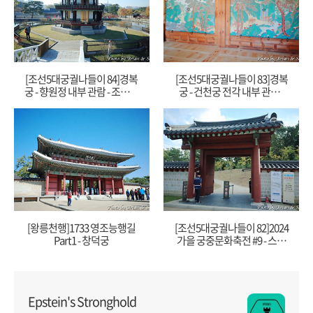
[조선5대궁궐나들이 84]경복
[조선5대궁궐나들이 83]경복
궁 - 향원정 내부 관람 - 조선의
궁 - 건천궁 전각 내부 관람 -
빛과 그림자 Part2
조선의 빛과 그림자 Part1
[왕릉천행]1733 영조능행길
[조선5대궁궐나들이 82]2024
Part1 - 창덕궁
가을 궁중문화축전 #9 - 스탬
프투어 in 창경궁, 종묘, 덕수
궁
Epstein's Stronghold