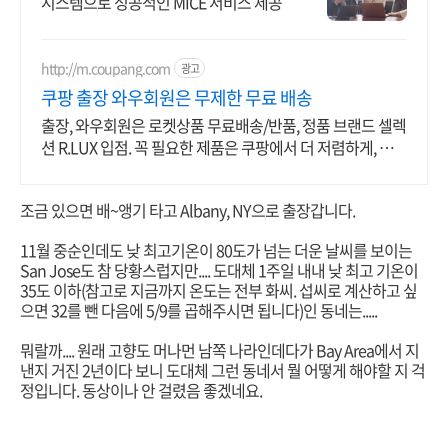
시스템으로 성공적인 MICE 서비스 제공
http://m.coupang.com
광고
쿠팡 출장 와우회원은 무제한 무료 배송
출장, 와우회원은 로켓상품 무료배송/반품, 정품 브랜드 셀렉
션 R.LUX 입점. 꼭 필요한 제품은 쿠팡에서 더 저렴하게, 로켓
배송으로 더 빠르게!
조금 있으면 배~앵기 타고 Albany, NY으로 출장갑니다.
11월 중순인데도 낮 최고기온이 80도가 넘는 더운 날씨를 보이는
San Jose도 참 당황스럽지만.... 도대체 1주일 내내 낮 최고 기온이
35도 이하(참고로 지금까지 온도는 전부 화씨. 섭씨로 계산하고 싶
으면 32를 뺀 다음에 5/9를 곱해주시면 됩니다)인 동네는.....
뭐랄까.... 원래 고향도 머나먼 남쪽 나라인데다가 Bay Area에서 지
낸지 거진 2년이다 보니 도대체 그런 동네서 뭘 어떻게 해야할 지 걱
정입니다. 동상이나 안 걸렸음 좋겠네요.