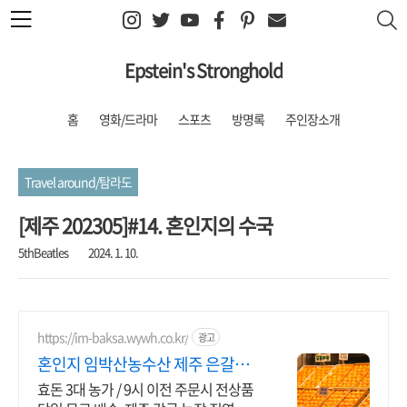
본문 바로가기
Epstein's Stronghold
홈
영화/드라마
스포츠
방명록
주인장소개
Travel around/탐라도
[제주 202305]#14. 혼인지의 수국
5thBeatles
2024. 1. 10.
https://im-baksa.wywh.co.kr/
광고
혼인지 임박산농수산 제주 은갈지,
옥돔 판매
효돈 3대 농가 / 9시 이전 주문시 전상품