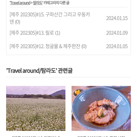
'
Travel around
>
탐라도
' 카테고리의 다른 글
[제주 202305]#15. 구좌산간 그리고 우동카
2024.01.15
덴
(0)
[제주 202305]#13. 릴로
2024.01.09
(1)
[제주 202305]#12. 청굴물 & 제주한잔
2024.01.05
(0)
'Travel around/탐라도' 관련글