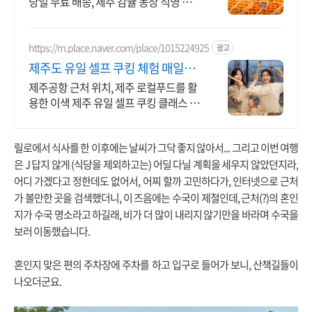
당일 무료 배송, 제주 감귤 농장 직영 운
영, 감귤, 레드향, 천혜향, 한라봉, 황금향,
카라향 등
https://m.place.naver.com/place/1015224925
광고
제주도 유일 셀프 쿠킹 체험 매일반
복되는 일상속추억만들기
제주공항 근처 위치, 제주 로컬푸드를 활
용한 이색 제주 유일 셀프 쿠킹 클래스 제
주공항 근처 위치, 제주 로컬푸드를 활용
한 이색 제주 유일 셀프 쿠킹 클래스
릴로에서 식사를 한 이후에는 날씨가 그닥 좋지 않아서... 그리고 이번 여행
은 J 답지 않게 (식당을 제외하고는) 어딜 다닐 계획을 세우지 않았던지라,
어디 가겠다고 정한데도 없어서, 어찌 할까 고민하다가, 인터넷으로 근처
가 볼만한 곳을 검색했더니, 이 즈음에는 수국이 제철인데, 근처(?)의 혼인
지가 수국 명소라고 하길래, 비가 더 많이 내리지 않기만을 바라며 수국을
보러 이동했습니다.
혼인지 맞은 편의 주차장에 주차를 하고 입구로 들어가 보니, 산책길들이
나오더군요.