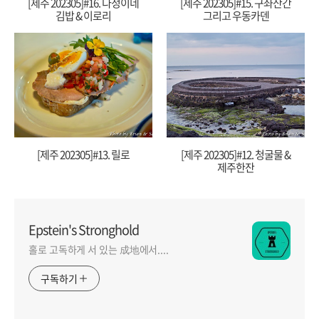
[제주 202305]#16. 다정이네
[제주 202305]#15. 구좌산간
김밥 & 이로리
그리고 우동카덴
[제주 202305]#13. 릴로
[제주 202305]#12. 청굴물 &
제주한잔
Epstein's Stronghold
홀로 고독하게 서 있는 成地에서....
구독하기