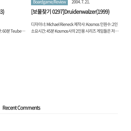
Boardgame/Review
2004. 7. 21.
3)
[보물찾기 0297]Druidenwalzer(1999)
디자이너: Michael Rieneck 제작사: Kosmos 인원수: 2인
 60분 Teuber
소요시간: 45분 Kosmos사의 2인용 시리즈 게임들은 저처
의 변화를 주어 재
럼 2인용 게임을 자주 하게 되는 커플들에게는 '사막의 오
리즈로 뽕을 뽑더니
아시스'같은 존재라고 할 수 있죠. Tally Ho같은 간단하고
죠. 원 게임이 개
별 생각 없이 할 수 있는 게임도 있지만 Babel과 같이 전략
 변화를 준다는
적으로 매우 열 올리면서 할 수 있는 게임까지 다양하게 존
나 싶기도 하네
재하죠. Druidenwalzer도 이 Kosmos 사의 2인용 시리즈
다가 이제서야 해
중 하나로 개인적으로는 가장 복잡한 시스템을 가진 높은
 똑같습니다. 자
난이도를 가진 전략 게임이라고 생각합니다. 타일 형태의
를 확보하고 기
보드를 위 사진과 같이 배치합니다. 각 타일은 앞면에는 생
 빼앗고 하면서
생한 나무가, 반대편에는 시들은 나무가 그려져 있습니다.
z의 재발매 판이므
각 플레이어는 자신에게 해당되는, 즉 ..
Recent Comments