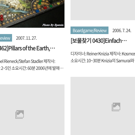
Boardgame/Review
2006. 7. 24.
eview
2007. 11. 27.
[보물찾기 0430]Einfach
]Pillars of the Earth,
Genial/Ingenious(2004)
디자이너: Reiner Knizia 제작사: Kosmo
소요시간: 10~30분 Knizia의 Samurai
 Rieneck/Stefan Stadler 제작사:
수 계산 System 때문에 각광을 받는 편이
: 2~5인 소요시간: 60분 2006년에 발매되
권에서는 말이죠. '과유불급'이라고 해야 되
제 2년째가 되어가는 이 Game. 소장은
소용없고 고르게 가져야 된다는 게 바로 저
이 없어서, 그냥 평생 못하려나 했는데, 최근
죠. 물론 그 외에도 해당 게임에 재밌는 게
ne에서 Game of the Year로 뽑히는 덕에
죠. 근데, 이 Einfach Genial은 아예 저 
 사람들이 생겨서 곱사리에 껴서 하게 되
강조한 단순 Tile 놓기 게임입니다. 물론 
지게 되었다 요즘은 내가 직접 Rule을 읽는
게임이라는 데는 동의합니다만, 타일에 여
않은지라, 왜 이 Game이 '대지 또는 지
부여하여 이른바 '다른 요소'를 투입했지만
는지 모르겠지만... 기본적인 개념은 자기
냥 타일 놓고 균등한 점수 따기라는 Core
Card로 소유)들에게 재료 구해다가 줘서는
이죠. 게..
dral 짓는데 헌납해서는 승점을 최대한 챙기