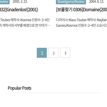
eview
2005. 3. 23.
Boardgame/Review
2004. 8. 13.
2]Gnadenlos!(2001)
[보물찾기 0306]Domaine(200
 Teuber 제작사: Kosmos 인원수: 3~4인
디자이너: Klaus Teuber 제작사: Mayfair
 미 개척시대 서부를 배경으로 한 이야기들
Games/Kosmos 인원수: 2~4인 소요시간:
법 천지에 힘의 논리만이 지배하는 세상. 최근
의 3부작 중 하나인 Lowenhertz가 약간
Dollar Baby’로 인생 최고의 황금기를 보내고
발매된다고 했을 때, 이 사람 Catan 시
astwood도 웨스턴 마카로니 출신이고, 그 우
또 그러나 싶었습니다. 그닥 기대를 안 했었
oy 모자를 Symbol로 여기는 동네 출신이
인적으로 참 맘에 드는 게임이었기 때문에
1
번쯤 보드 게임도 ‘서부’ 시대 배경으로 즐
말을 듣고 거부감을 느꼈기 때문이었지 않
2
3
까 싶네요. Bang!도 있었지만 좀 더 시간
요. 할 기회가 있었음에도 차일피일 미루
올라가 카탄아범 Teuber 게임으로 즐겨보기
보고 리뷰를 올립니다. 게임의 기본 컨셉은
 게임은 Gold Rush 시절의 이야기입니
신의 성만을 포함한 영역을 만들어서 점수
old Rush 시대의 무법자-협객이라고 하
사 숫자의 우위를 확보해서 상대방 영역을
.
점수 쟁탈전을 벌이는 거죠. Lowenhert
로 ..
Popular Posts