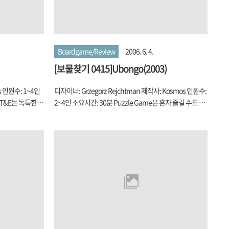
Boardgame/Review
2006. 6. 4.
[보물찾기 0415]Ubongo(2003)
s 인원수: 1~4인
디자이너: Grzegorz Rejchtman 제작사: Kosmos 인원수:
와 T&E는 독특한 점
2~4인 소요시간: 30분 Puzzle Game은 혼자 즐길 수도 있
죠. 특히나 서양
고 또 다른 사람과 경쟁할 수도 있고, 나름 매력이 있는 게임
나... 많아 봤자
이죠. 개인적으로는 Ricochet Robot과 같은 Path
 2 게임의 묘미
Finding류의 Puzzle Game을 좋아하는 편이라서 Puzzle
 훨씬 많지만 말이
Game을 그닥 싫어라 하는 건 아니란다~~(Soulmate의 김
점수 System만을
미진의 말투) Ubongo 역시 전형적인 Puzzle Game입니
위의 2 게임도 배치
다. 마치 Tetris와 같이 가지가지 모양의 블럭들 중에서 주
러 가지 기능을
사위 굴림에 따라 정해지는 블럭 Set을 이용해서 각자에게
, 이건 완전히 그
주어진 Mission-블럭 Set으로 메꾸어야 할 다각형의 보드
만을 가져온 게임
상의 Map-을 먼저 해결해야 하는 게임이죠. 여기에 먼저 ..