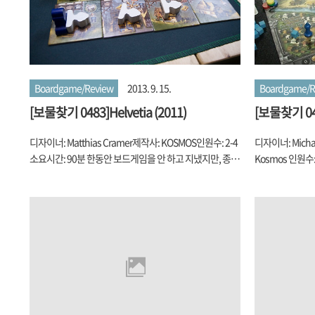
Boardgame/Review
2013. 9. 15.
Boardgame/R
[보물찾기 0483]Helvetia (2011)
[보물찾기 0462
the(2006)
디자이너: Matthias Cramer제작사: KOSMOS인원수: 2-4
디자이너: Michael
소요시간: 90분 한동안 보드게임을 안 하고 지냈지만, 종종
Kosmos 인원수
한 두 게임 정도를 사기는 했었는데, 그 중 하나가 바로 이
었으니 나온지 이
게임이었습니다. 정사각형 박스에 스위스 국기에 알프스
했으나 해 볼 길
산맥까지... 뭔가 그냥 끌렸다고 할까요. 어찌 됐든 그냥 사
Game Magazi
놓고는 있었는데, 우연찮게 기회가 되어서 산 지 거의 1년
궁금해 하는 모임
반이 지나서야 게임을 해 봤습니다. 해보고 난 게임은 여러
는 행운(?)을 가
가지 좋아했던 게임들의 시스템을 잘 버무려 놓은 느낌이
경우도 그닥 많지 
더군요. 플레이어들은 스위스의 한 마을의 촌장(?)이 되어
구'까지 들먹거리
서 '살기 좋은 내 마을, 우리 힘으로 만드세'를 목적으로 플
가 거느린 일꾼(
레이를 하게 됩니다.마을회관과 기본 건물 3개씩(플레이어
그걸로 Cathe