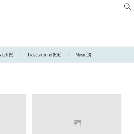
Watch
(5)
Travel around
(616)
Music
(3)