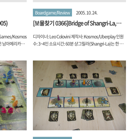
Boardgame/Review
2005. 10. 24.
05)
[보물찾기 0366]Bridge of Shangri-La,
the(1999)
 Games/Kosmos
디자이너: Leo Colovini 제작사: Kosmos/Uberplay 인원
강은 남아메리카의
수: 3~4인 소요시간: 60분 샹그릴라(Shangri-La)는 한 마
 페루, 에콰도르
디로 서양인들이 동양에 대해 가진 환상 중 하나라고 말할
 강으로 유역 면
수 있죠. 제임스 힐튼의 '잃어버린 지평선'을 통해 하나의
704만 ㎢가 넘
이상향으로서 각인된 곳이죠. 티베트어로는 ‘푸른 달빛의
라질 전체 면적의
골짜기’ 라는 상상속의 낙원으로 일반적인 이상향을 나타
적은 9만 9천㎢
내는 말로서 사용됩니다. 소설에 의하면 히말라야 산맥 어
역을 탐사할 수 있
딘가에 존재하는 낙원으로서 그 히말라야의 매서운 추위에
나는 6400km
도 유일하게 아주 따뜻한 곳으로 이 곳에 들어가면 불노불
완주했었죠. 아마
사의 삶을 살게 되지만, 이 곳을 벗어나는 순간 이제껏 차원
사 부족을 그리스
이 다른 시간대에서 갑자기 세상의 시간을 접하게 되는 탓
에 급속하게 늙어버리든지 죽어 썩은 시체가 된다고 하죠.
그 샹..