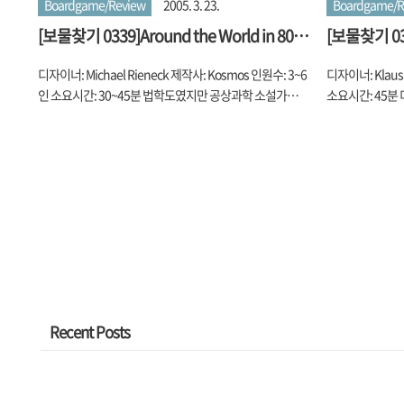
Boardgame/Review
2005. 3. 23.
Boardgame/R
[보물찾기 0339]Around the World in 80
[보물찾기 033
Days(2004)
디자이너: Michael Rieneck 제작사: Kosmos 인원수: 3~6
디자이너: Klaus
인 소요시간: 30~45분 법학도였지만 공상과학 소설가로
소요시간: 45분
더 유명한 프랑스의 쥴 베른(Jules Verne). 그가 얘기했던
은 참 많죠. 무
그런 개념들이 이제 현실화된 게 참 많은데요, 그가 살아서
작 ‘Million 
이 세상을 봤으면 어떤 새로운 아이템을 또 상상해 냈을까
있는 Clint E
궁금해지네요. 하지만, 그도 자신의 이야기를 소재로 한 동
두머리도 Cowb
명의 보드 게임 '80일간의 세계 일주'이 나오리라고는 생각
니, 이쯤에서 한 
하지 못했을 겁니다. 체스 정도는 계속 두고 살았을 지 모르
겨줘야 하지 않을
지만요. 최근 성룡의 영화로 더 유명한 '80일간의 세계 일
을 거슬러(?) 
주'는 '해저 2만리'와 함께 가장 유명한 쥴 베른의 공상 과학
로 하겠습니다. 이
소설이라고 볼 수 있습니다. 소설에서 포그 경은 친구와의
다. 플레이어는 G
2만 파운드 내기 때문에 전 세계를 80..
기엔 기본 소양이.
Recent Posts