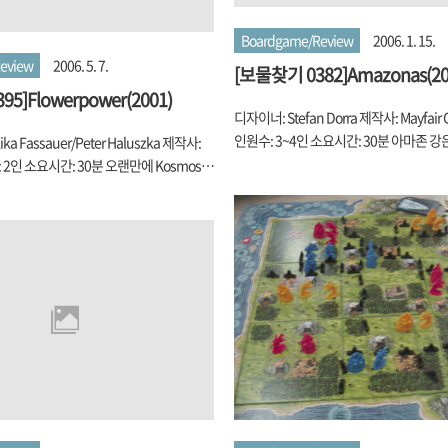
Boardgame/Review
2006. 1. 15.
eview
2006. 5. 7.
[보물찾기 0382]Amazonas(20
5]Flowerpower(2001)
디자이너: Stefan Dorra 제작사: Mayfair
인원수: 3~4인 소요시간: 30분 아마존 
ka Fassauer/Peter Haluszka 제작사:
브라질, 베네주엘라, 콜롬비아, 볼리비아,
: 2인 소요시간: 30분 오랜만에 Kosmos
등 6개국에 걸쳐 흐르는 세계에서 가장 큰
에 대해 글을 올리네요. 한 때 정말 엶심히
적과 유량이 세계 최디이죠. 유역면적이 약 
도 하고 말이죠. 솔직히 보드 게임을 같이
고 이중 2/3이 브라질 북부에 걸쳐서 브
힘든 실정에서 2인용 게임은 맘에 맞는 사
45%를 차지하죠. 참고로 대한민국의 총면
연인이면 더 좋겠죠)만 있으면 할 수 있으니,
라니... 쩝... 이 거대한 강은 아마존 강 유
두는 편인데, 예전엔 Kosmos 시리즈나
었던 유일한 탐사로로서, 16세기의 오레야
등 비교적 쉬운 게임들을 즐겼는데, 요즘은 주
에 달하는 아마존 강 본류 전체를 최초로 
 가서, Hard하게 놀다 보니 전쟁, 역사 관
존 강이란 이름도 탐사 중에 만난 여자 전
(예를 들자면 GMT 게임들)을 하다 보니
신화의 아마존 여전사라 믿은 이 '오레나..
 2인용 시리즈를 잊고 살았네요. 암튼 한 때
.