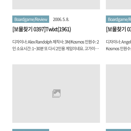
마다 다름)을 받고는 마을사람들(남녀 구분 있음)을 배치하
는 게 목적이다...
고..
Boardgame/Review
2006. 5. 8.
Boardgame/R
[보물찾기 0397]Twixt(1961)
[보물찾기 039
디자이너: Alex Randolph 제작사: 3M/Kosmos 인원수: 2
디자이너: Angeli
인 소요시간: 1~30분 또 다시 2인용 게임이네요. 고가이다
Kosmos 인원수
보니 구입은 꿈에도 못 꾸었고, 또 그래서인지 이 게임을 보
사의 2인용 게임
유한 카페가 그리 흔하지 않았는데(적어도 제가 다닌 카
했었는데.. 사기
페), 어케 쉽게 구하게 되어서 드디어 해보게 되었습니다.
할 사람을 찾기 
디자이너가 Alex Randolph라는 점 만으로도 충분히 절 유
람 한 명(그게 
혹한 게임이라고 할까나요... 간단하면서도 명쾌한 규칙이
꽤 관심을 많이 
지만, 플레이어간의 치열한 심리전을 벌이게 해 주는 게임
GIPF 시리즈 
을 많이 만들었기 때문에, 그리고 많은 분들이 칭찬하는 게
로 보드 게임 모임
임이라, 거기에 추상 전략을 좋아하는 주인장이다 보니 기
련된 무거운 게임
대감을 가지고 했는데... 일단 첫 플레이 소감은 So-So 였습
한동안 Kosmos
니다. 플레이어는 자신의 차례에 마커를 Grid가 그..
Kosmos 2인용 .